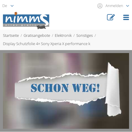
Anmelden
Startseite
Gratisangebote
Elektronik
Sonstiges
Display Schutzfolie 4× Sony Xperia X performance k