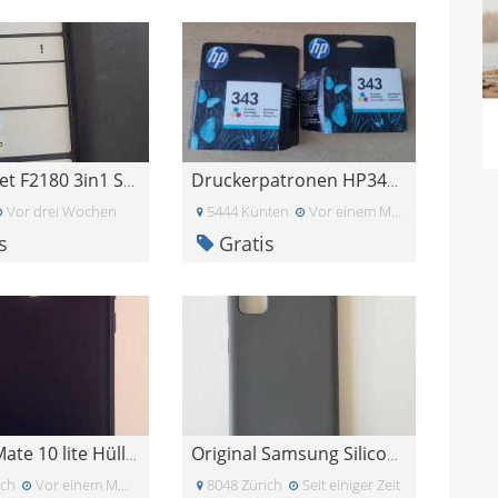
HP Deskjet F2180 3in1 Scanner,Drucker, Kopiergerät
Druckerpatronen HP343 Farbpatronen HP 343
Vor drei Wochen
5444 Künten
Vor einem Monat
s
Gratis
Huawei Mate 10 lite Hülle blau
Original Samsung Silicone Cover für Galaxy S20
ich
Vor einem Monat
8048 Zürich
Seit einiger Zeit