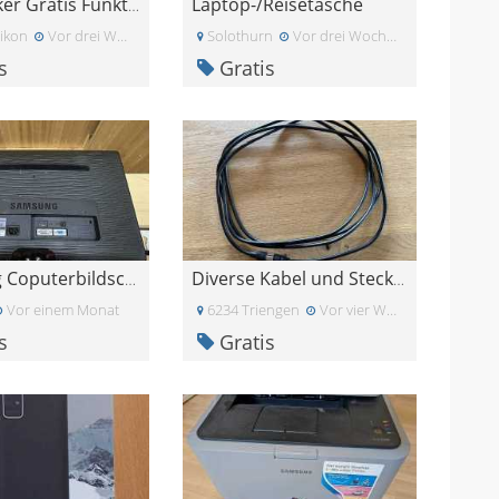
Laptop-/Reisetasche
HP Drucker Gratis Funktioniert
ikon
Vor drei Wochen
Solothurn
Vor drei Wochen
s
Gratis
Samsung Coputerbildschirm 23zoll
Diverse Kabel und Stecker
Vor einem Monat
6234 Triengen
Vor vier Wochen
s
Gratis