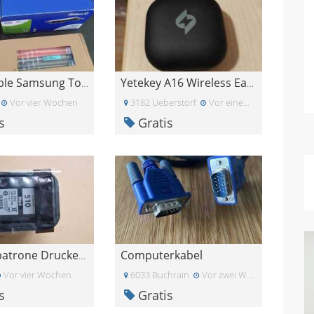
Kompatible Samsung Toner CLT-K406S / CLT-C406S
Yetekey A16 Wireless Earbuds nur rechts
Vor vier Wochen
3182 Ueberstorf
Vor einem Monat
s
Gratis
Computerkabel
Druckerpatrone Druckertinte
Vor vier Wochen
6033 Buchrain
Vor zwei Wochen
s
Gratis