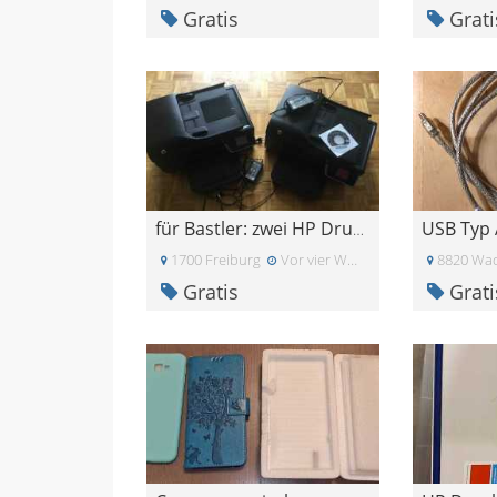
Gratis
Grati
USB Typ 
für Bastler: zwei HP Drucker
1700 Freiburg
Vor vier Wochen
8820 Wad
Gratis
Grati