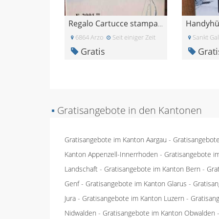
Regalo Cartucce stampante epsom
6864 Arzo
Seit einiger Zeit
Sankt Gal
Gratis
Grati
▪
Gratisangebote in den Kantonen
Gratisangebote im Kanton Aargau
-
Gratisangebot
Kanton Appenzell-Innerrhoden
-
Gratisangebote i
Landschaft
-
Gratisangebote im Kanton Bern
-
Gra
Genf
-
Gratisangebote im Kanton Glarus
-
Gratisa
Jura
-
Gratisangebote im Kanton Luzern
-
Gratisan
Nidwalden
-
Gratisangebote im Kanton Obwalden