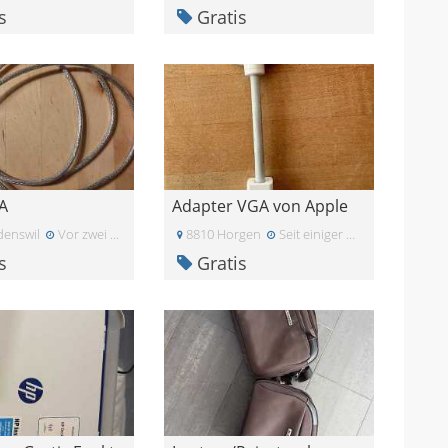
s
Gratis
A
Adapter VGA von Apple
enswil
Vor zwei Monaten
8810 Horgen
Seit einiger Zeit
s
Gratis