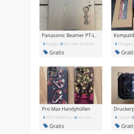
Panasonic Beamer PT-LB10NTE
Aargau
Vor zwei Wochen
Thurgau
Gratis
Grati
Pro Max Handyhüllen
4917 Melchnau
Vor vier Wochen
Luzern
Gratis
Grati