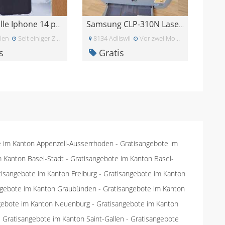
Handyhülle Iphone 14 pro max - neu
Samsung CLP-310N Laserdrucker
len
Seit einiger Zeit
8134 Adliswil
Vor zwei Monaten
s
Gratis
e im Kanton Appenzell-Ausserrhoden
-
Gratisangebote im
m Kanton Basel-Stadt
-
Gratisangebote im Kanton Basel-
tisangebote im Kanton Freiburg
-
Gratisangebote im Kanton
ngebote im Kanton Graubünden
-
Gratisangebote im Kanton
gebote im Kanton Neuenburg
-
Gratisangebote im Kanton
-
Gratisangebote im Kanton Saint-Gallen
-
Gratisangebote