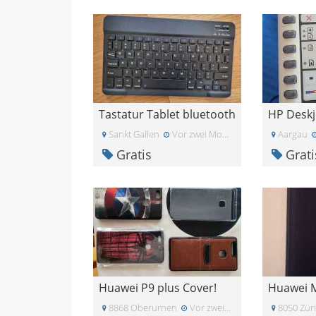
Tastatur Tablet bluetooth
Sankt Gallen
Vor zwei Monaten
Aargau
Gratis
Grati
Huawei P9 plus Cover!
8868 Oberurnen
Vor zwei Monaten
8050 Zür