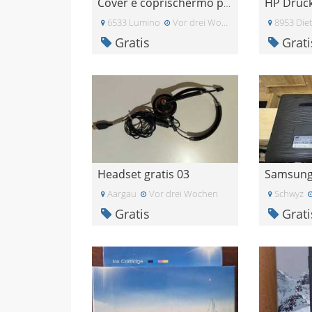
Cover e coprischermo per J4+
6533 Lumino
Vor drei Wochen
8953 Diet
Gratis
Grati
Headset gratis 03
Aargau
Vor drei Wochen
Schwyz
Gratis
Grati