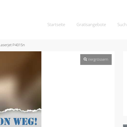
Startseite
Gratisangebote
Such
Laserjet P4015n
Vergrössern