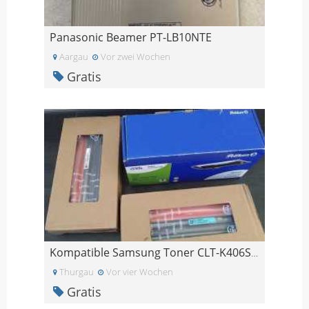
Panasonic Beamer PT-LB10NTE
Aargau
Vor zwei Wochen
Gratis
Kompatible Samsung Toner CLT-K406S / CLT-C406S
Thurgau
Vor vier Wochen
Gratis