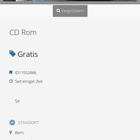
Vergrössern
CD Rom
Gratis
ID11552866
Seit einiger Zeit
5x
STANDORT
Bern