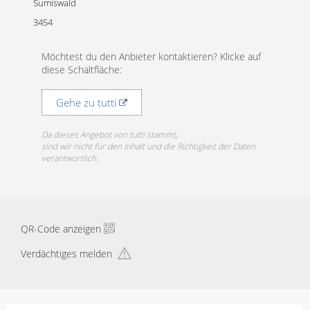
Sumiswald
3454
Möchtest du den Anbieter kontaktieren? Klicke auf
diese Schaltfläche:
Gehe zu tutti
Da dieses Angebot von tutti stammt,
sind wir nicht für den Inhalt und die Richtigkeit der Daten
verantwortlich.
QR-Code anzeigen
Verdächtiges melden