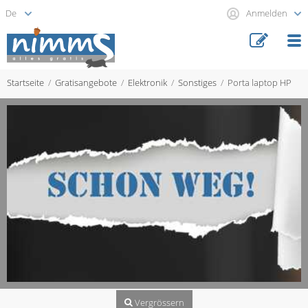
Anmelden
Startseite
Gratisangebote
Elektronik
Sonstiges
Porta laptop HP
Vergrössern