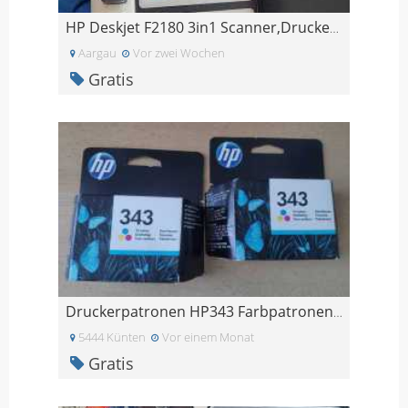
HP Deskjet F2180 3in1 Scanner,Drucker, Kopiergerät
Aargau
Vor zwei Wochen
Gratis
Druckerpatronen HP343 Farbpatronen HP 343
5444 Künten
Vor einem Monat
Gratis