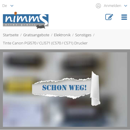
Anmelden
Startseite
Gratisangebote
Elektronik
Sonstiges
Tinte Canon PGl570 / CLl571 (C570 / C571) Drucker