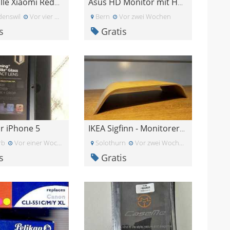
Handyhülle Xiaomi Redmi 13 Pro 5G
Asus HD Monitor mit HDMI Kabel
enswil
Vor vier Wochen
Bern
Vor zwei Wochen
s
Gratis
ür iPhone 5
IKEA Sigfinn - Monitorerhöhung
rb
Vor einer Woche
Solothurn
Vor zwei Wochen
s
Gratis