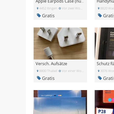
Apple Earpods Case (nur Case, ohne Kopfhörer!)
4452 Itingen
Vor zwei Wochen
8820 Wad
Gratis
Grati
Versch. Aufsätze
Schutz f
8800 Thalwil
Vor einer Woche
3076 Wo
Gratis
Grati