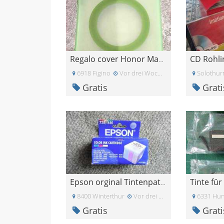
CD Rohli
Regalo cover Honor Magic 7
6918 Figino
Vor drei Wochen
Solothur
Gratis
Grati
Epson orginal Tintenpatrone
8400 Winterthur
Vor drei Wochen
6331 Hu
Gratis
Grati