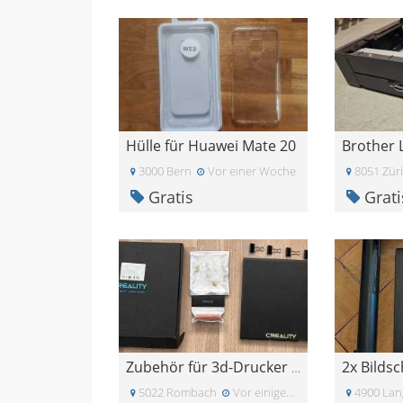
Hülle für Huawei Mate 20
3000 Bern
Vor einer Woche
8051 Zür
Gratis
Grati
Zubehör für 3d-Drucker zu verschenken!!!!
5022 Rombach
Vor einigen Tagen
4900 Lan