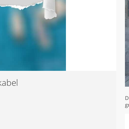
kabel
D
g