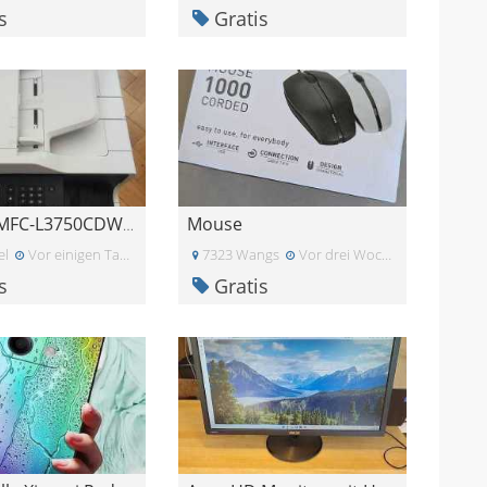
s
Gratis
Mouse
Brother MFC-L3750CDW (defekt)
el
Vor einigen Tagen
7323 Wangs
Vor drei Wochen
s
Gratis