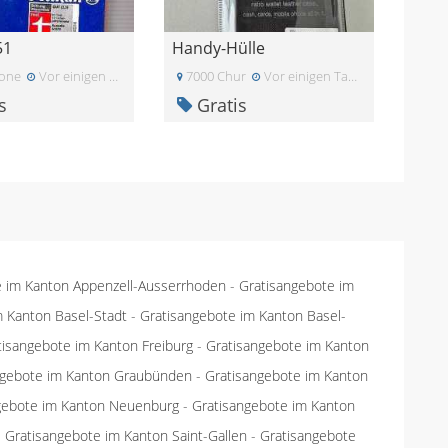
51
Handy-Hülle
one
Vor einigen Tagen
7000 Chur
Vor einigen Tagen
s
Gratis
e im Kanton Appenzell-Ausserrhoden
-
Gratisangebote im
m Kanton Basel-Stadt
-
Gratisangebote im Kanton Basel-
tisangebote im Kanton Freiburg
-
Gratisangebote im Kanton
ngebote im Kanton Graubünden
-
Gratisangebote im Kanton
gebote im Kanton Neuenburg
-
Gratisangebote im Kanton
-
Gratisangebote im Kanton Saint-Gallen
-
Gratisangebote