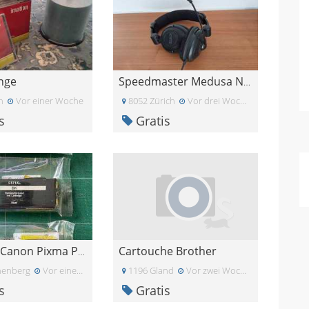
nge
Speedmaster Medusa NX Gaming Headset
n
Vor einer Woche
8052 Zürich
Vor drei Wochen
s
Gratis
Cartouche Brother
Tinte für Canon Pixma Printer
nenberg
Vor einer Woche
1196 Gland
Vor zwei Wochen
s
Gratis