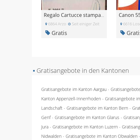
Canon 5
Regalo Cartucce stampante epsom
6864 Arzo
Seit einiger Zeit
6616 Los
Gratis
Grati
▪
Gratisangebote in den Kantonen
Gratisangebote im Kanton Aargau
-
Gratisangebot
Kanton Appenzell-Innerrhoden
-
Gratisangebote i
Landschaft
-
Gratisangebote im Kanton Bern
-
Gra
Genf
-
Gratisangebote im Kanton Glarus
-
Gratisa
Jura
-
Gratisangebote im Kanton Luzern
-
Gratisan
Nidwalden
-
Gratisangebote im Kanton Obwalden