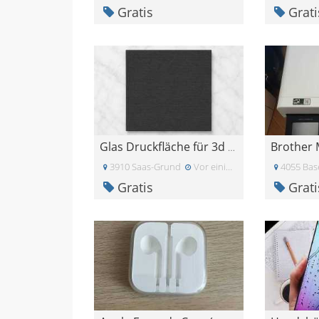
Gratis
Grati
Glas Druckfläche für 3d Drucker /Printer
3910 Saas-Grund
Vor einigen Tagen
4055 Bas
Gratis
Grati