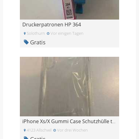
Druckerpatronen HP 364
Solothurn
Vor einigen Tagen
Gratis
iPhone Xs/X Gummi Case Schutzhülle transparent
4123 Allschwil
Vor drei Wochen
Gratis