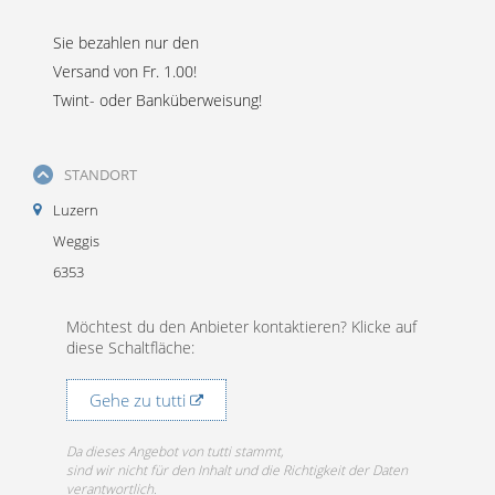
Sie bezahlen nur den
Versand von Fr. 1.00!
Twint- oder Banküberweisung!
STANDORT
Luzern
Weggis
6353
Möchtest du den Anbieter kontaktieren? Klicke auf
diese Schaltfläche:
Gehe zu tutti
Da dieses Angebot von tutti stammt,
sind wir nicht für den Inhalt und die Richtigkeit der Daten
verantwortlich.