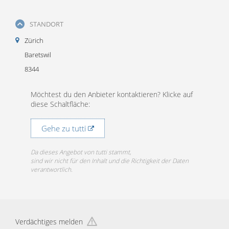
STANDORT
Zürich
Baretswil
8344
Möchtest du den Anbieter kontaktieren? Klicke auf
diese Schaltfläche:
Gehe zu tutti
Da dieses Angebot von tutti stammt,
sind wir nicht für den Inhalt und die Richtigkeit der Daten
verantwortlich.
Verdächtiges melden