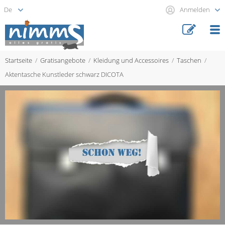
Anmelden
Startseite
Gratisangebote
Kleidung und Accessoires
Taschen
Aktentasche Kunstleder schwarz DICOTA