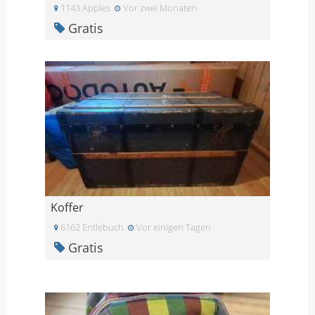
1143 Apples
Vor zwei Monaten
Gratis
Koffer
6162 Entlebuch
Vor einigen Tagen
Gratis