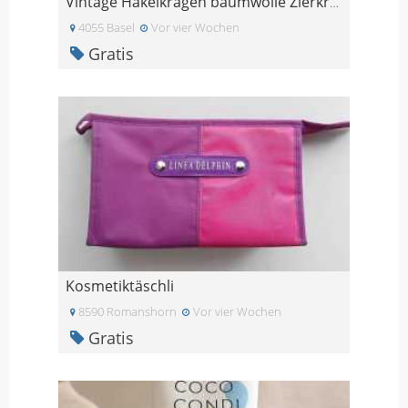
Vintage Häkelkragen baumwolle Zierkragen Blusenkra
4055 Basel
Vor vier Wochen
Gratis
Kosmetiktäschli
8590 Romanshorn
Vor vier Wochen
Gratis