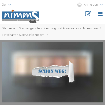
Anmelden
Startseite
Gratisangebote
Kleidung und Accessoires
Accessoires
Lidschatten Max Studio rot-braun