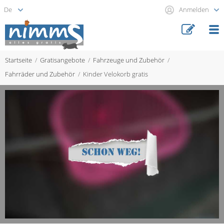
Anmelden
Startseite
Gratisangebote
Fahrzeuge und Zubehör
Fahrräder und Zubehör
Kinder Velokorb gratis