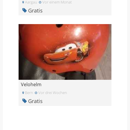
Aargau
Vor einem Monat
Gratis
Velohelm
Bern
Vor drei Wochen
Gratis