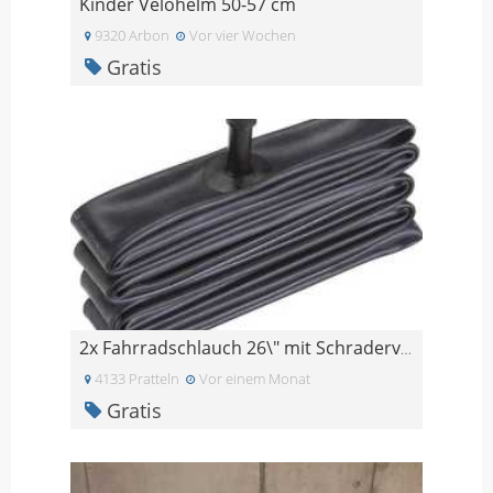
Kinder Velohelm 50-57 cm
9320 Arbon
Vor vier Wochen
Gratis
2x Fahrradschlauch 26\" mit Schraderventil (OVP)
4133 Pratteln
Vor einem Monat
Gratis