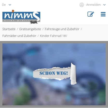
Anmelden
Startseite
Gratisangebote
Fahrzeuge und Zubehör
Fahrräder und Zubehör
Kinder Fahrrad 16\'