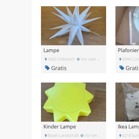
Lampe
Plafonie
5442 Fislisbach
Vor zwei Monaten
6594 Con
Gratis
Grati
Kinder Lampe
Basel-Landschaft
Vor einem Monat
6210 Sur