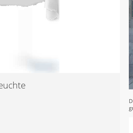
euchte
D
g