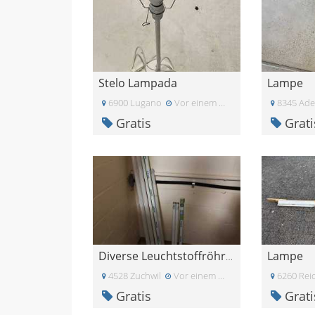
Stelo Lampada
Lampe
6900 Lugano
Vor einem Monat
8345 Adet
Gratis
Grati
Lampe
Diverse Leuchtstoffröhren
4528 Zuchwil
Vor einem Monat
6260 Rei
Gratis
Grati