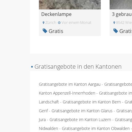
Deckenlampe
Zürich
Vor einem Monat
8542 Wi
Gratis
Grati
▪
Gratisangebote in den Kantonen
Gratisangebote im Kanton Aargau
-
Gratisangebot
Kanton Appenzell-Innerrhoden
-
Gratisangebote i
Landschaft
-
Gratisangebote im Kanton Bern
-
Gra
Genf
-
Gratisangebote im Kanton Glarus
-
Gratisa
Jura
-
Gratisangebote im Kanton Luzern
-
Gratisan
Nidwalden
-
Gratisangebote im Kanton Obwalden