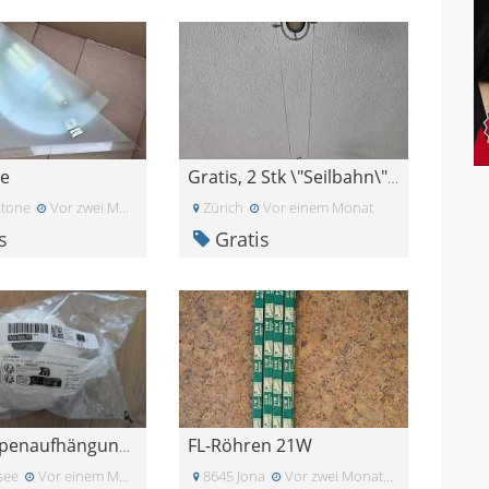
re
Gratis, 2 Stk \"Seilbahn\" Leuchten
tone
Vor zwei Monaten
Zürich
Vor einem Monat
s
Gratis
FL-Röhren 21W
Ikea Lampenaufhängung weiss \"Hemma\"
see
Vor einem Monat
8645 Jona
Vor zwei Monaten