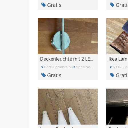
Gratis
Grati
Ikea La
Deckenleuchte mit 2 LED Strahler
6276 Hohenrain
Vor einem Monat
6006 Luz
Gratis
Grati