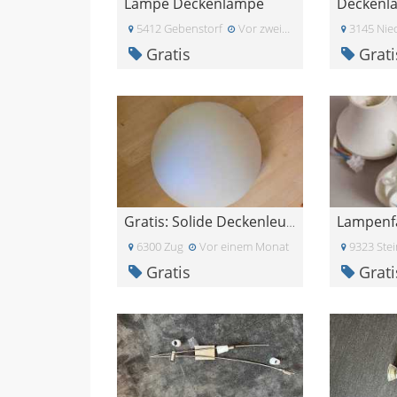
Lampe Deckenlampe
5412 Gebenstorf
Vor zwei Monaten
3145 Nied
Gratis
Grati
Lampenf
Gratis: Solide Deckenleuchte Made in Germany
6300 Zug
Vor einem Monat
9323 Ste
Gratis
Grati