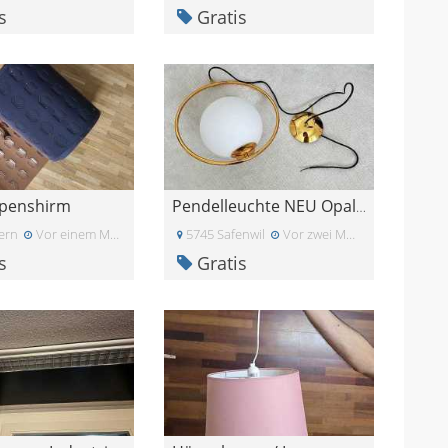
s
Gratis
mpenshirm
Pendelleuchte NEU Opalglas Leuchte
ern
Vor einem Monat
5745 Safenwil
Vor zwei Monaten
s
Gratis