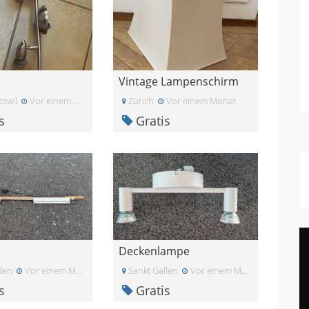
Vintage Lampenschirm
swil
Vor einem Monat
Zürich
Vor einem Monat
s
Gratis
Deckenlampe
den
Vor einem Monat
Sankt Gallen
Vor einem Monat
s
Gratis