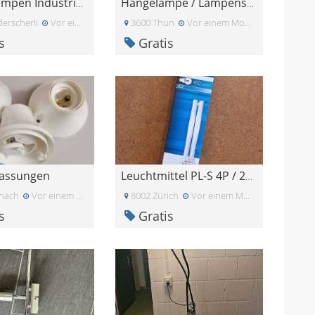
Deckenlampen Industrielook
Hängelampe / Lampenschirm
erscherli
Vor einem Monat
3600 Thun
Vor einem Monat
s
Gratis
assungen
Leuchtmittel PL-S 4P / 2G7 Sockel
inach
Vor einem Monat
8002 Zürich
Vor einem Monat
s
Gratis