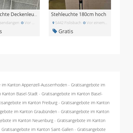
Stehleuchte 180cm hoch
3 gebrauchte Deckenleuchten
esendangen
Vor zwei Monaten
5442 Fislisbach
Vor einem Monat
s
Gratis
e im Kanton Appenzell-Ausserrhoden
-
Gratisangebote im
m Kanton Basel-Stadt
-
Gratisangebote im Kanton Basel-
tisangebote im Kanton Freiburg
-
Gratisangebote im Kanton
ngebote im Kanton Graubünden
-
Gratisangebote im Kanton
gebote im Kanton Neuenburg
-
Gratisangebote im Kanton
-
Gratisangebote im Kanton Saint-Gallen
-
Gratisangebote