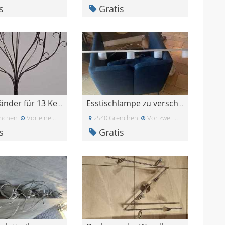
s
Gratis
Kerzenständer für 13 Kerzen
Esstischlampe zu verschenken
nchen
Vor einem Monat
2540 Grenchen
Vor zwei Monaten
s
Gratis