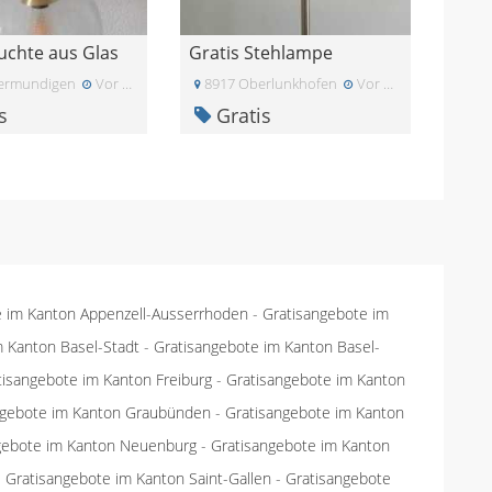
uchte aus Glas
Gratis Stehlampe
ermundigen
Vor einem Monat
8917 Oberlunkhofen
Vor zwei Monaten
s
Gratis
e im Kanton Appenzell-Ausserrhoden
-
Gratisangebote im
m Kanton Basel-Stadt
-
Gratisangebote im Kanton Basel-
tisangebote im Kanton Freiburg
-
Gratisangebote im Kanton
ngebote im Kanton Graubünden
-
Gratisangebote im Kanton
gebote im Kanton Neuenburg
-
Gratisangebote im Kanton
-
Gratisangebote im Kanton Saint-Gallen
-
Gratisangebote