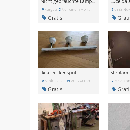
Luce da s
Nicht gebrauchte Lampe zu verschenken
Aargau
Vor einem Monat
6883 Nov
Gratis
Grati
Ikea Deckenspot
Stehlam
Sankt Gallen
Vor zwei Monaten
3098 Kön
Gratis
Grati