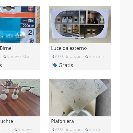
Birne
Luce da esterno
r
Vor zwei Monaten
6883 Novazzano
Vor einem Monat
s
Gratis
euchte
Plafoniera
tisellen
Vor zwei Monaten
6883 Novazzano
Vor einem Monat