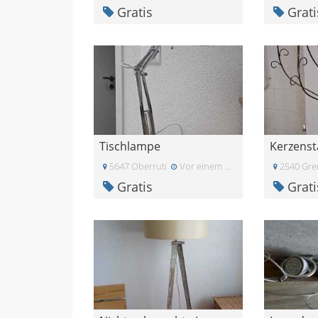
Gratis
Grati
Tischlampe
5647 Oberruti
Vor einem Monat
2540 Gre
Gratis
Grati