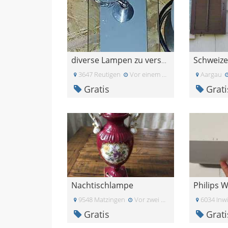
Schweize
diverse Lampen zu verschenken
3647 Reutigen
Vor einem Monat
Aargau
Gratis
Grati
Nachtischlampe
9548 Matzingen
Vor zwei Monaten
6034 Inwi
Gratis
Grati