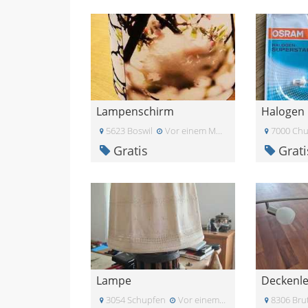
Lampenschirm
Halogen 
5623 Boswil
Vor einem Monat
7000 Chu
Gratis
Grati
Lampe
Deckenl
3054 Schupfen
Vor einem Monat
8306 Brut