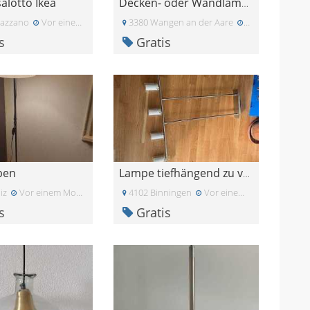
alotto Ikea
Decken- oder Wandlampe
azzano
Vor einem Monat
3380 Wangen an der Aare
Vor zwei Monat
s
Gratis
pen
Lampe tiefhängend zu verschenken
iz
Vor einem Monat
4102 Binningen
Vor einem Monat
s
Gratis