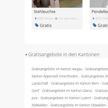
Stehleuchte
Pendelle
8302 Kloten
Vor zwei Monaten
3072 Ost
Gratis
Grati
▪
Gratisangebote in den Kantonen
Gratisangebote im Kanton Aargau
-
Gratisangebot
Kanton Appenzell-Innerrhoden
-
Gratisangebote i
Landschaft
-
Gratisangebote im Kanton Bern
-
Gra
Genf
-
Gratisangebote im Kanton Glarus
-
Gratisa
Jura
-
Gratisangebote im Kanton Luzern
-
Gratisan
Nidwalden
-
Gratisangebote im Kanton Obwalden