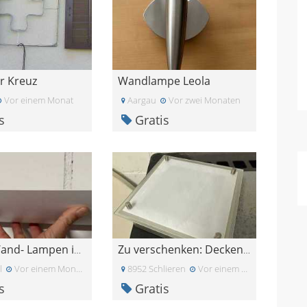
r Kreuz
Wandlampe Leola
Vor einem Monat
Aargau
Vor zwei Monaten
s
Gratis
Philips Wand- Lampen innen 5Stück gratis
Zu verschenken: Decken- oder Wandleuchte (Glas/Met
l
Vor einem Monat
8952 Schlieren
Vor einem Monat
s
Gratis