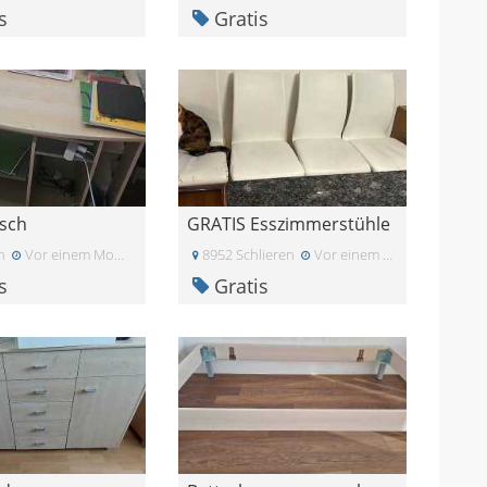
s
Gratis
isch
GRATIS Esszimmerstühle
n
Vor einem Monat
8952 Schlieren
Vor einem Monat
s
Gratis