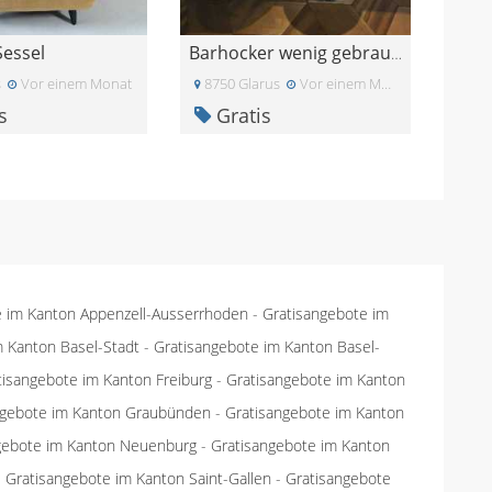
Sessel
Barhocker wenig gebraucht
s
Vor einem Monat
8750 Glarus
Vor einem Monat
s
Gratis
e im Kanton Appenzell-Ausserrhoden
-
Gratisangebote im
m Kanton Basel-Stadt
-
Gratisangebote im Kanton Basel-
tisangebote im Kanton Freiburg
-
Gratisangebote im Kanton
ngebote im Kanton Graubünden
-
Gratisangebote im Kanton
gebote im Kanton Neuenburg
-
Gratisangebote im Kanton
-
Gratisangebote im Kanton Saint-Gallen
-
Gratisangebote