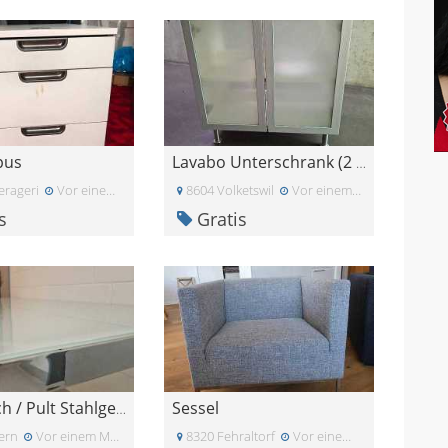
pus
Lavabo Unterschrank (2 Stück)
erageri
Vor einem Monat
8604 Volketswil
Vor einem Monat
s
Gratis
Sessel
Büro Tisch / Pult Stahlgestell Micasa Flexcube / 2
ern
Vor einem Monat
8320 Fehraltorf
Vor einem Monat