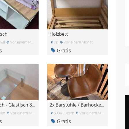
isch
Holzbett
wil
Vor einem Monat
Uri
Vor einem Monat
s
Gratis
Couchtisch - Glastisch 80cm x 80xm x 45cm
2x Barstühle / Barhocker zu verschenken (mit Gebra
ken
Vor einem Monat
6004 Luzern
Vor einem Monat
s
Gratis