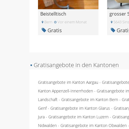
Beistelltisch
grosser 
Bern
Vor einem Monat
5643 Sin
Gratis
Grati
▪
Gratisangebote in den Kantonen
Gratisangebote im Kanton Aargau
-
Gratisangebot
Kanton Appenzell-Innerrhoden
-
Gratisangebote i
Landschaft
-
Gratisangebote im Kanton Bern
-
Gra
Genf
-
Gratisangebote im Kanton Glarus
-
Gratisa
Jura
-
Gratisangebote im Kanton Luzern
-
Gratisan
Nidwalden
-
Gratisangebote im Kanton Obwalden