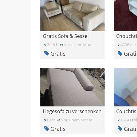
Gratis Sofa & Sessel
Choucht
Zürich
Vor einem Monat
4536 Attis
Gratis
Grati
Liegesofa zu verschenken
Bern
Vor einem Monat
4554 Etzi
Gratis
Grati