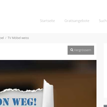
Startseite
Gratisangebote
Such
bel
TV Möbel weiss
Vergrössern