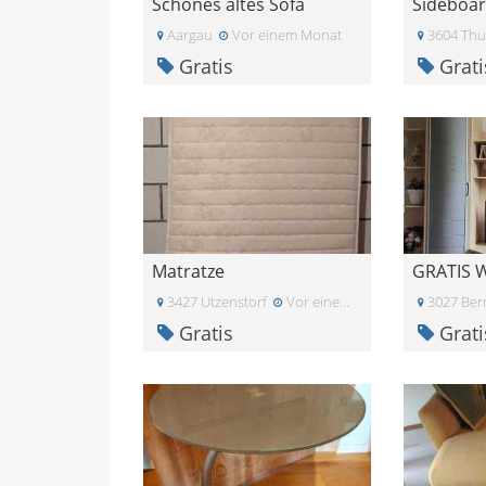
Schönes altes Sofa
Sideboa
Aargau
Vor einem Monat
3604 Th
Gratis
Grati
Matratze
3427 Utzenstorf
Vor einem Monat
3027 Ber
Gratis
Grati