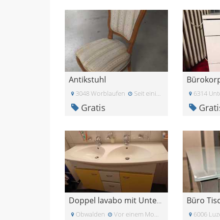
Antikstuhl
Bürokor
3048 Worblaufen
Seit einiger Zeit
6314 Unt
Gratis
Grati
Doppel lavabo mit Unterschrank
Obwalden
Vor einem Monat
6006 Luz