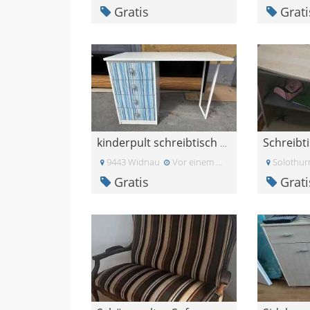
Gratis
Grati
Schreibt
kinderpult schreibtisch 70er
9443 Widnau
Vor einem Monat
Solothur
Gratis
Grati