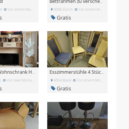
rd
Bettrahmen zu verschenken
un
Vor einem Monat
8008 Zürich
Vor einem Monat
s
Gratis
GRATIS Wohnschrank Holz Atlantis
Esszimmerstühle 4 Stück in blau und gelb
n
Vor zwei Monaten
4054 Basel
Vor einem Monat
s
Gratis