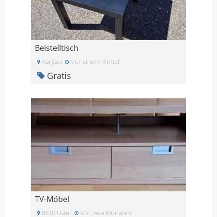
Beistelltisch
Aargau
Vor einem Monat
Gratis
TV-Möbel
8610 Uster
Vor zwei Monaten