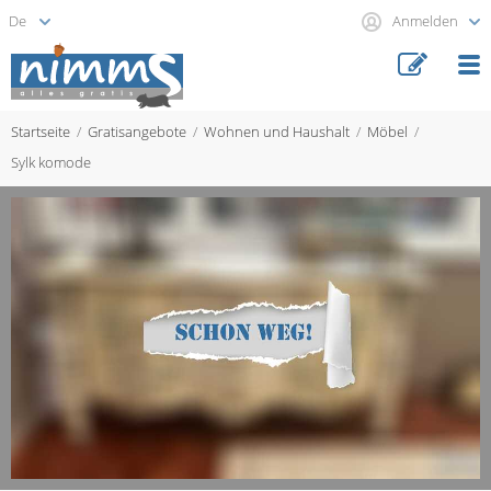
Anmelden
Startseite
Gratisangebote
Wohnen und Haushalt
Möbel
Sylk komode