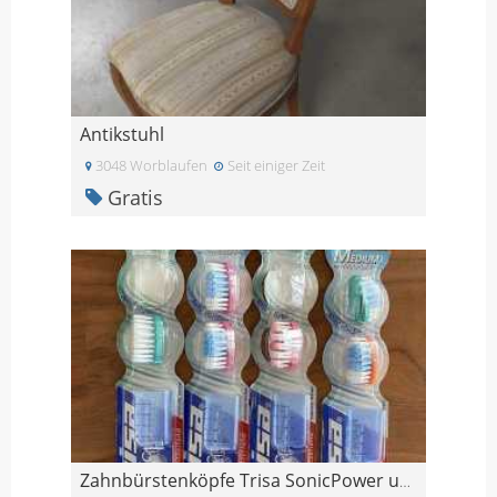
Antikstuhl
3048 Worblaufen
Seit einiger Zeit
Gratis
Zahnbürstenköpfe Trisa SonicPower ungebraucht