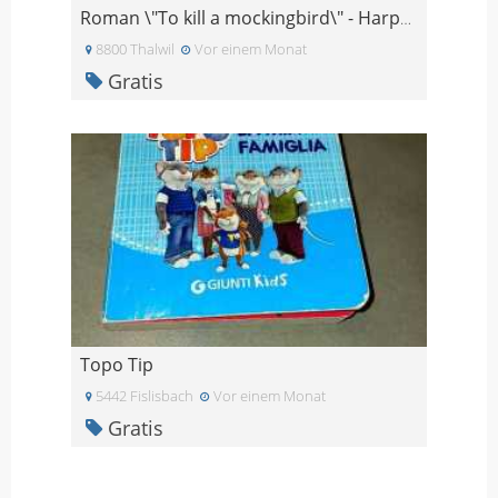
Roman \"To kill a mockingbird\" - Harper Lee
8800 Thalwil
Vor einem Monat
Gratis
Topo Tip
5442 Fislisbach
Vor einem Monat
Gratis