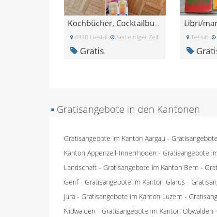
Kochbücher, Cocktailbuch
4410 Liestal
Seit einiger Zeit
Tessin
Gratis
Grati
▪
Gratisangebote in den Kantonen
Gratisangebote im Kanton Aargau
-
Gratisangebot
Kanton Appenzell-Innerrhoden
-
Gratisangebote i
Landschaft
-
Gratisangebote im Kanton Bern
-
Gra
Genf
-
Gratisangebote im Kanton Glarus
-
Gratisa
Jura
-
Gratisangebote im Kanton Luzern
-
Gratisan
Nidwalden
-
Gratisangebote im Kanton Obwalden