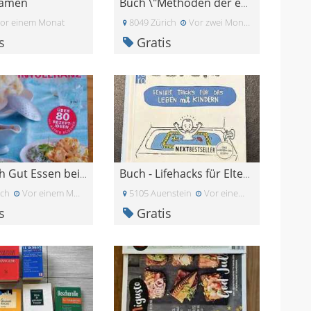
samen
Buch \"Methoden der empirischen Sozialforschung\"
or einem Monat
8049 Zürich
Vor zwei Monaten
s
Gratis
Kochbuch Gut Essen bei Laktose-Intoleranz
Buch - Lifehacks für Eltern
ich
Vor einem Monat
5105 Auenstein
Vor einem Monat
s
Gratis