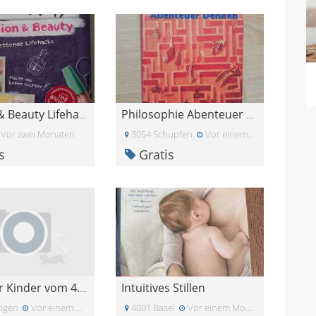
Fashion & Beauty Lifehacks
Philosophie Abenteuer Denken
Vor zwei Monaten
3054 Schupfen
Vor einem Monat
s
Gratis
Intuitives Stillen
Lieder für Kinder vom 4. bis 8. Schuljahr, 96 Seit
tigen
Vor einem Monat
4001 Basel
Vor einem Monat