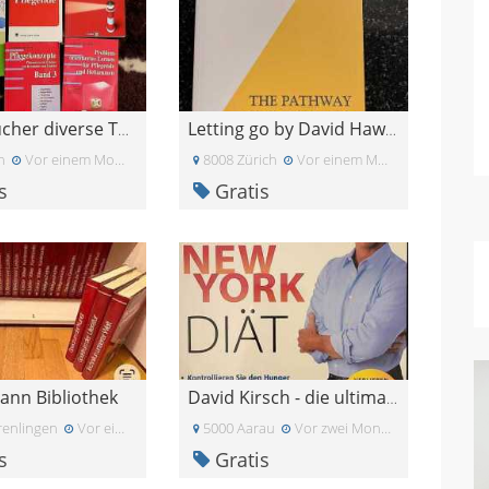
Pflege Bücher diverse Themen
Letting go by David Hawkins
n
Vor einem Monat
8008 Zürich
Vor einem Monat
s
Gratis
ann Bibliothek
David Kirsch - die ultimative New York Diät
enlingen
Vor einem Monat
5000 Aarau
Vor zwei Monaten
s
Gratis