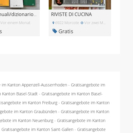
RIVISTE DI CUCINA
Libri/manuali/dizionario francese
Vor einem Monat
6922 Morcote
Vor zwei Monaten
s
Gratis
e im Kanton Appenzell-Ausserrhoden
-
Gratisangebote im
m Kanton Basel-Stadt
-
Gratisangebote im Kanton Basel-
tisangebote im Kanton Freiburg
-
Gratisangebote im Kanton
ngebote im Kanton Graubünden
-
Gratisangebote im Kanton
gebote im Kanton Neuenburg
-
Gratisangebote im Kanton
-
Gratisangebote im Kanton Saint-Gallen
-
Gratisangebote