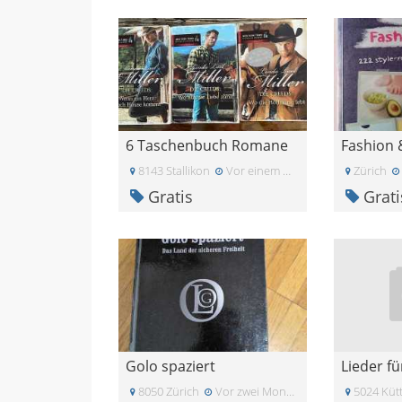
6 Taschenbuch Romane
8143 Stallikon
Vor einem Monat
Zürich
Gratis
Grati
Golo spaziert
8050 Zürich
Vor zwei Monaten
5024 Küt