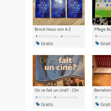
Brock Haus von A-Z
8952 Schlieren
Vor zwei Monaten
Solothur
Gratis
Grati
Bertelsm
On se fait un ciné? - Clin d\'oeil 7,5
3012 Bern
Vor einem Monat
5303 Wur
Gratis
Grati