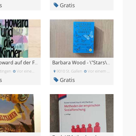
s
Gratis
Mister Howard auf der Flucht
Barbara Wood - \"Stars\" und \"Butterfly\"
tingen
Vor einem Monat
9010 St. Gallen
Vor einem Monat
s
Gratis