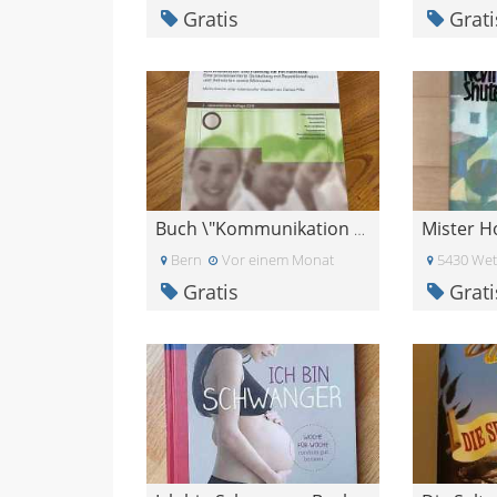
Gratis
Grati
Buch \"Kommunikation und Führung für HR-Fachleute\
Bern
Vor einem Monat
5430 Wet
Gratis
Grati