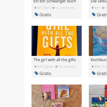
Ich bin Schwanger Buch
Die Selt
3012 Bern
Vor einem Monat
Bern
V
Gratis
Grati
The girl with all the gifts (English)
8193 Eglisau
Vor zwei Monaten
8003 Zür
Gratis
Grati