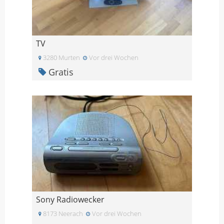
TV
3280 Murten
Vor drei Wochen
Gratis
Sony Radiowecker
8173 Neerach
Vor drei Wochen