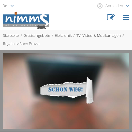
Anmelden
Startseite
Gratisangebote
Elektronik
TV, Video & Musikanlagen
Regalo tv Sony Bravia