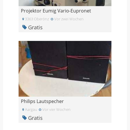
Projektor Eumig Vario-Eupronet
3363 Oberönz
Vor zwei Wochen
Gratis
Philips Lautspecher
Aargau
Vor vier Wochen
Gratis