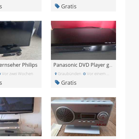
s
Gratis
ernseher Philips
Panasonic DVD Player gratis abzugeben
Vor zwei Wochen
Graubünden
Vor einem Monat
s
Gratis