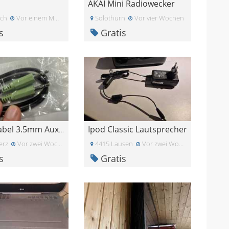
AKAI Mini Radiowecker
ich
Vor einem Monat
Solothurn
Vor vier Wochen
s
Gratis
Ipod Classic Lautsprecher
Klinkenkabel 3.5mm Aux-Kabel Neu & OVP
erz
Vor zwei Wochen
4415 Lausen
Vor zwei Wochen
s
Gratis