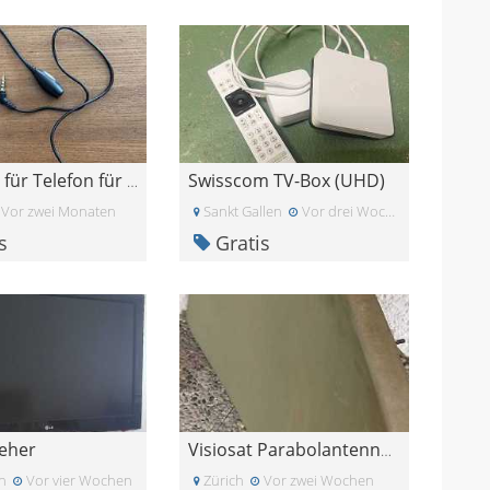
Swisscom TV-Box (UHD)
Mikrofon für Telefon für normale Kopfhörer
Vor zwei Monaten
Sankt Gallen
Vor drei Wochen
s
Gratis
eher
Visiosat Parabolantenne 2 LNB
n
Vor vier Wochen
Zürich
Vor zwei Wochen