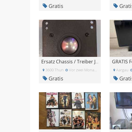
Gratis
Grati
GRATIS F
Ersatz Chassis / Treiber JBL Control 28 Hochtöner/
3600 Thun
Vor zwei Monaten
Aargau
Gratis
Grati