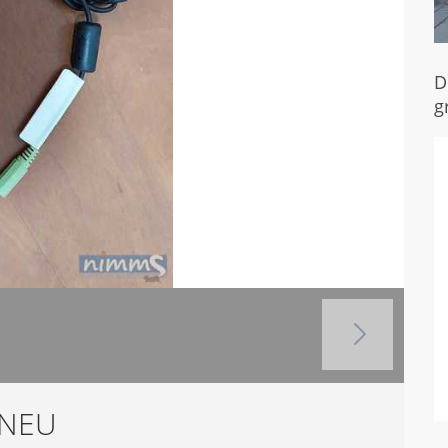
D
g
 NEU