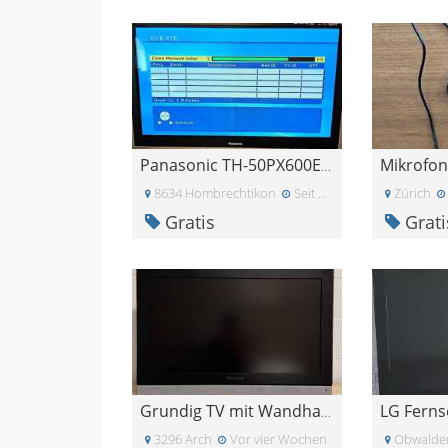
Panasonic TH-50PX600E Plasma TV
8634 Hombrechtikon
Seit einiger Zeit
Zürich
Gratis
Grati
LG Ferns
Grundig TV mit Wandhalterung, zu verschenken
3296 Arch
Vor vier Wochen
Obwalde