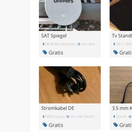
SAT Spiegel
Tv Stand
3638 Blumenstein
Vor drei Wochen
3612 Stef
Gratis
Grati
Stromkabel DE
5000 Aarau
Vor vier Wochen
Zürich
Gratis
Grati