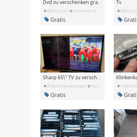
Tv
Dvd zu verschenken gratis
8052 Zürich
Vor einem Monat
8052 Zür
Gratis
Grati
Sharp 65\" TV zu verschenken *defekt*
8166 Niederweningen
Vor zwei Wochen
5246 Sch
Gratis
Grati