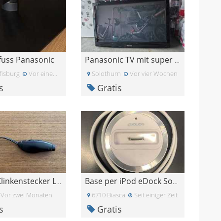
fuss Panasonic
Panasonic TV mit super Bild!!!
fisburg
Vor einem Monat
Solothurn
Vor vier Wochen
s
Gratis
3.5 mm Klinkenstecker Lautstärkeregler
Base per iPod eDock Sonorò
Vor zwei Monaten
6710 Biasca
Seit einiger Zeit
s
Gratis