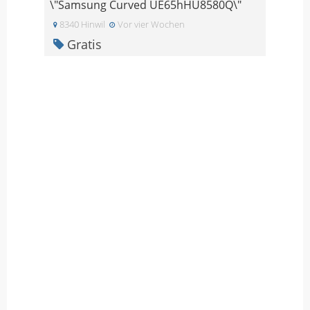
\"Samsung Curved UE65hHU8580Q\"
8340 Hinwil
Vor vier Wochen
Gratis