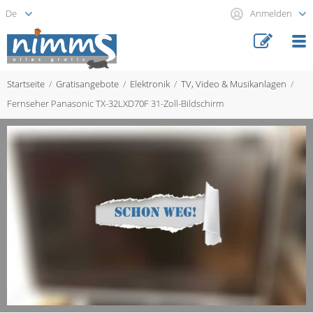
Anmelden
Startseite
Gratisangebote
Elektronik
TV, Video & Musikanlagen
Fernseher Panasonic TX-32LXD70F 31-Zoll-Bildschirm