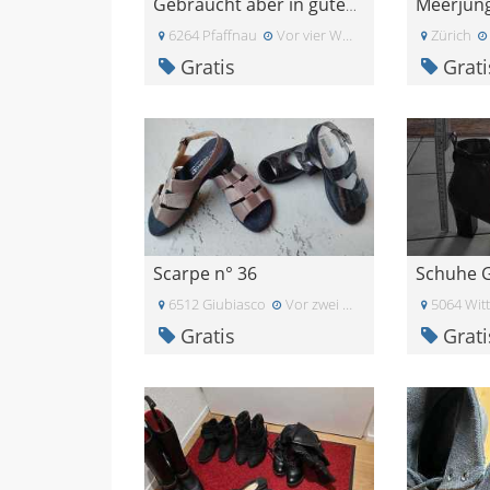
Gebraucht aber in gutem Zustand
6264 Pfaffnau
Vor vier Wochen
Zürich
Gratis
Grati
Scarpe n° 36
Schuhe G
6512 Giubiasco
Vor zwei Monaten
5064 Wit
Gratis
Grati