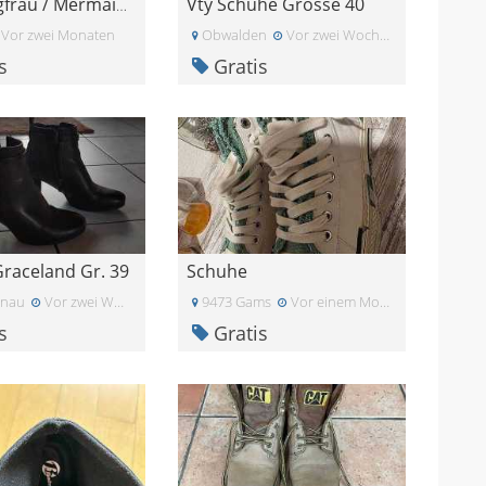
Vty Schuhe Grösse 40
Meerjungfrau / Mermaid Hausschuhe Gr. 39 - 41
Vor zwei Monaten
Obwalden
Vor zwei Wochen
s
Gratis
raceland Gr. 39
Schuhe
tnau
Vor zwei Wochen
9473 Gams
Vor einem Monat
s
Gratis