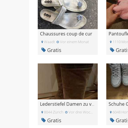
Chaussures coup de cur
Pantoufl
Waadt
Vor einem Monat
1110 Mor
Gratis
Grati
Schuhe G
Lederstiefel Damen zu verschenken
8044 Zürich
Vor drei Wochen
6048 Ho
Gratis
Grati