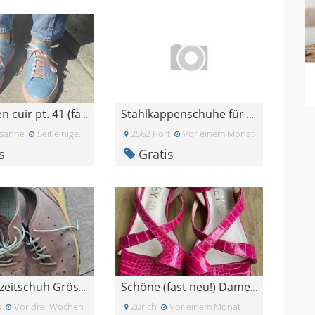
Baskets en cuir pt. 41 (faire offre)
Stahlkappenschuhe für Damen Gr. 38
sanne
Seit einiger Zeit
2562 Port
Vor einem Monat
s
Gratis
ecco Freizeitschuh Grösse 37
Schöne (fast neu!) Damen Ledersandalen, pink, Gr.3
s
Vor drei Wochen
Zürich
Vor einem Monat