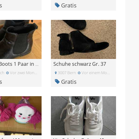
s
Gratis
Schuhe schwarz Gr. 37
Chelsea-Boots 1 Paar in schwarz / 1 Paar in braun
ich
Vor zwei Monaten
3007 Bern
Vor einem Monat
s
Gratis