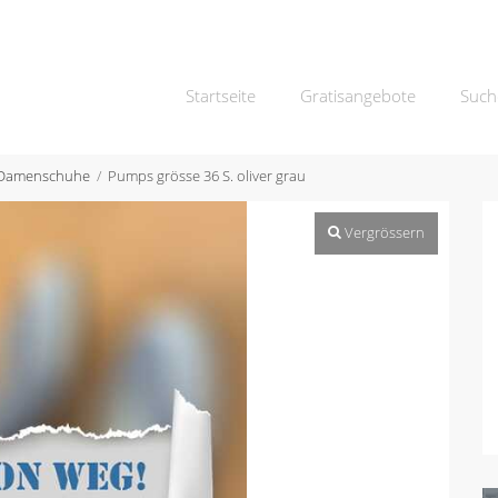
Startseite
Gratisangebote
Such
Damenschuhe
Pumps grösse 36 S. oliver grau
Vergrössern