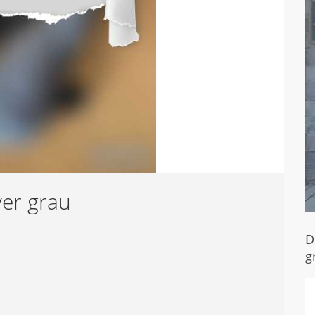
ver grau
D
g