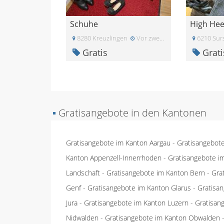
Schuhe
High Hee
8280 Kreuzlingen
Vor zwei Monaten
6210 Sur
Gratis
Grati
▪
Gratisangebote in den Kantonen
Gratisangebote im Kanton Aargau
-
Gratisangebot
Kanton Appenzell-Innerrhoden
-
Gratisangebote i
Landschaft
-
Gratisangebote im Kanton Bern
-
Gra
Genf
-
Gratisangebote im Kanton Glarus
-
Gratisa
Jura
-
Gratisangebote im Kanton Luzern
-
Gratisan
Nidwalden
-
Gratisangebote im Kanton Obwalden