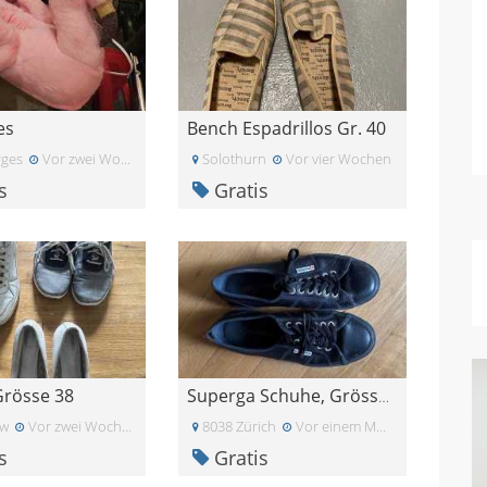
es
Bench Espadrillos Gr. 40
ges
Vor zwei Wochen
Solothurn
Vor vier Wochen
s
Gratis
rösse 38
Superga Schuhe, Grösse 39
rw
Vor zwei Wochen
8038 Zürich
Vor einem Monat
s
Gratis