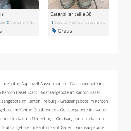
ls
Caterpillar taille 38
see
Vor einem Monat
1052 Le Mont-sur-Lausanne
Vor zwei Wo
s
Gratis
e im Kanton Appenzell-Ausserrhoden
-
Gratisangebote im
m Kanton Basel-Stadt
-
Gratisangebote im Kanton Basel-
tisangebote im Kanton Freiburg
-
Gratisangebote im Kanton
ngebote im Kanton Graubünden
-
Gratisangebote im Kanton
gebote im Kanton Neuenburg
-
Gratisangebote im Kanton
-
Gratisangebote im Kanton Saint-Gallen
-
Gratisangebote