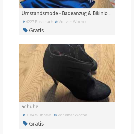
Umstandsmode - Badeanzug & Bikinioberteil für Schw
4227 Busserach
Vor vier Wochen
Gratis
Schuhe
3184 Wunnewil
Vor einer Woche
Gratis