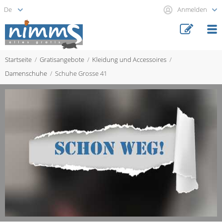
Anmelden
Startseite
Gratisangebote
Kleidung und Accessoires
Damenschuhe
Schuhe Grosse 41