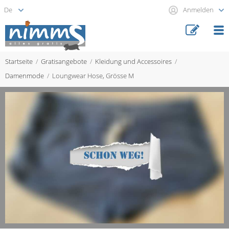
Anmelden
Startseite
Gratisangebote
Kleidung und Accessoires
Damenmode
Loungwear Hose, Grösse M