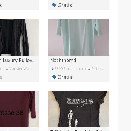
s
Gratis
Nachthemd
Soaked in Luxury Pullover Jäckchen XS
ich
Vor vier Wochen
8590 Romanshorn
Seit einiger Zeit
s
Gratis