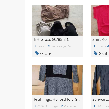
BH Gr.ca. 80/85 B-C
Shirt 40
Zürich
Seit einiger Zeit
Luzern
Gratis
Grati
Frühlings/Herbstkleid Grösse 40
4102 Binningen
Vor einem Monat
4102 Bin