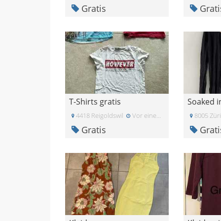
Gratis
Grati
T-Shirts gratis
4418 Reigoldswil
Vor einem Monat
8005 Zür
Gratis
Grati