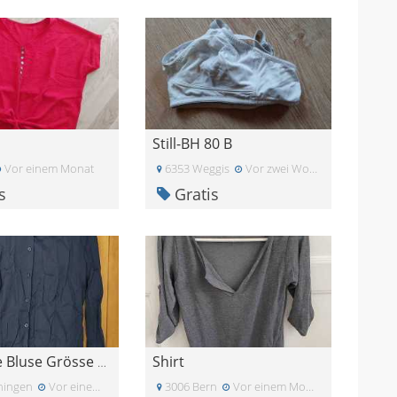
Still-BH 80 B
Vor einem Monat
6353 Weggis
Vor zwei Wochen
s
Gratis
Shirt
Schwarze Bluse Grösse 38
ningen
Vor einem Monat
3006 Bern
Vor einem Monat