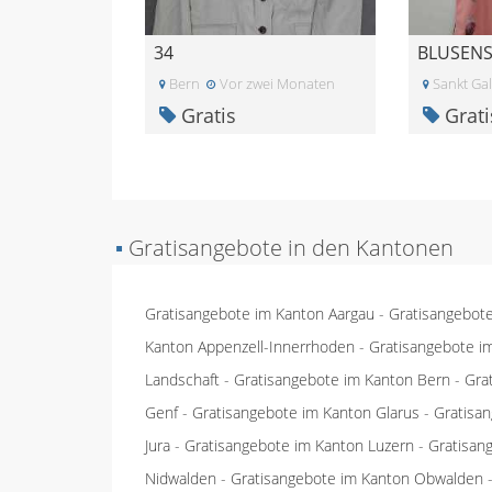
34
BLUSENS
Bern
Vor zwei Monaten
Sankt Gal
Gratis
Grati
▪
Gratisangebote in den Kantonen
Gratisangebote im Kanton Aargau
-
Gratisangebot
Kanton Appenzell-Innerrhoden
-
Gratisangebote i
Landschaft
-
Gratisangebote im Kanton Bern
-
Gra
Genf
-
Gratisangebote im Kanton Glarus
-
Gratisa
Jura
-
Gratisangebote im Kanton Luzern
-
Gratisan
Nidwalden
-
Gratisangebote im Kanton Obwalden