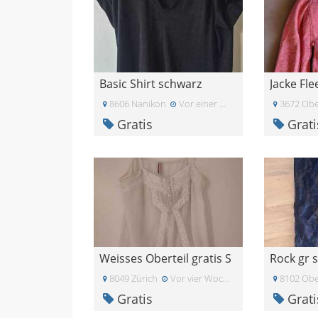
Basic Shirt schwarz
Jacke Fle
8606 Nanikon
Vor einer Woche
3672 Obe
Gratis
Grati
Weisses Oberteil gratis S
Rock gr s
8049 Zürich
Vor vier Wochen
8102 Obe
Gratis
Grati