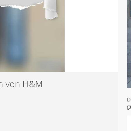
en von H&M
D
g