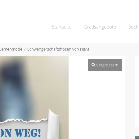
Startseite
Gratisangebote
Such
Damenmode
Schwangerschaftshosen von H&M
Vergrössern