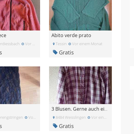
ece
Abito verde prato
rdiessbach
Vor einem Monat
Tessin
Vor einem Monat
s
Gratis
3 Blusen. Gerne auch einzeln
rengstringen
Vor einem Monat
8484 Weisslingen
Vor einer Woche
s
Gratis