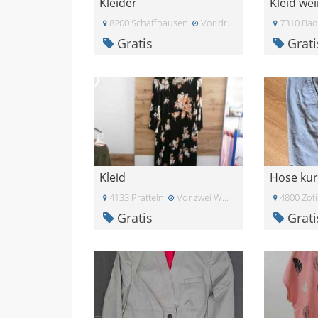
Kleider
Kleid we
8200 Schaffhausen
Vor drei Wochen
7310 Bad
Gratis
Grati
Kleid
Hose kur
4133 Pratteln
Vor zwei Wochen
4800 Zof
Gratis
Grati