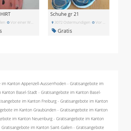
HIRT
Schuhe gr 21
len
Vor einer Woche
3072 Ostermundigen
Vor einer Woche
s
Gratis
e im Kanton Appenzell-Ausserrhoden
-
Gratisangebote im
m Kanton Basel-Stadt
-
Gratisangebote im Kanton Basel-
tisangebote im Kanton Freiburg
-
Gratisangebote im Kanton
ngebote im Kanton Graubünden
-
Gratisangebote im Kanton
gebote im Kanton Neuenburg
-
Gratisangebote im Kanton
-
Gratisangebote im Kanton Saint-Gallen
-
Gratisangebote