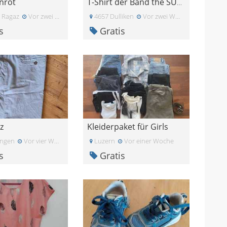
inrot
T-Shirt der Band the SUNPILOTS
 Ragaz
Vor zwei Monaten
4657 Dulliken
Vor zwei Wochen
s
Gratis
z
Kleiderpaket für Girls
ingen
Vor vier Wochen
Luzern
Vor einer Woche
s
Gratis