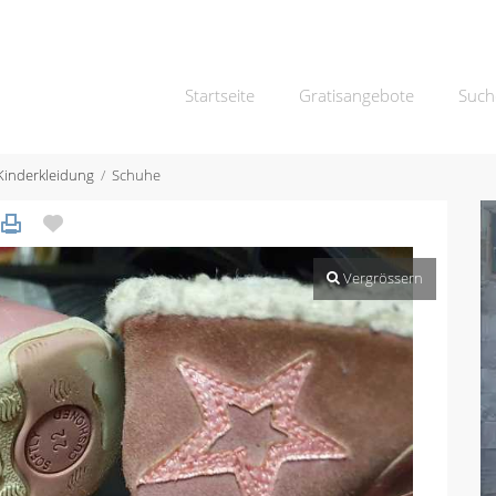
Startseite
Gratisangebote
Such
Kinderkleidung
Schuhe
Vergrössern