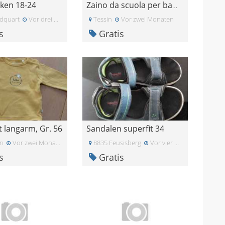
ken 18-24
Zaino da scuola per bambini
dquart
Vor drei Wochen
Tessin
Vor zwei Monaten
s
Gratis
t langarm, Gr. 56
Sandalen superfit 34
en
Vor zwei Monaten
8835 Feusisberg
Vor vier Wochen
s
Gratis