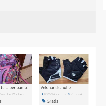
Velohandschuhe
Zaino/cartella per bambina con schienale regolabil
Vor drei Wochen
8405 Winterthur
Vor drei Wochen
s
Gratis