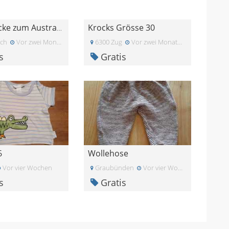
Krocks Grösse 30
Winterjacke zum Austragen (Gr. 122)
ich
Vor zwei Monaten
6300 Zug
Vor zwei Monaten
s
Gratis
6
Wollehose
Vor vier Wochen
Graubünden
Vor vier Wochen
s
Gratis