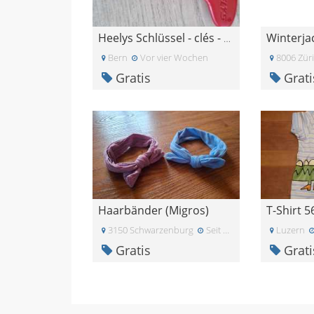
Heelys Schlüssel - clés - GRATIS - GRATUIT
Bern
Vor vier Wochen
8006 Zür
Gratis
Grati
Haarbänder (Migros)
T-Shirt 5
3150 Schwarzenburg
Seit einiger Zeit
Luzern
Gratis
Grati