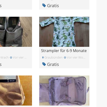
s
Gratis
Strampler für 6-9 Monate
htrach
Vor vier Wochen
Graubünden
Vor vier Wochen
s
Gratis