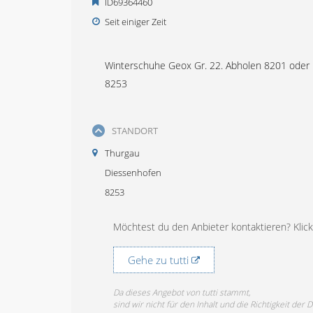
ID69364460
Seit einiger Zeit
Winterschuhe Geox Gr. 22. Abholen 8201 oder
8253
STANDORT
Thurgau
Diessenhofen
8253
Möchtest du den Anbieter kontaktieren? Klicke
Gehe zu tutti
Da dieses Angebot von tutti stammt,
sind wir nicht für den Inhalt und die Richtigkeit der 