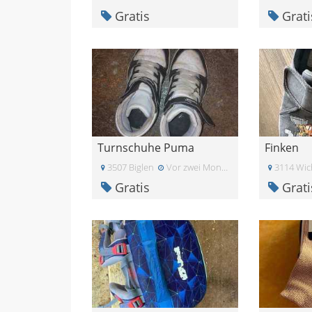
Gratis
Grati
Turnschuhe Puma
Finken
3507 Biglen
Vor zwei Monaten
3114 Wic
Gratis
Grati