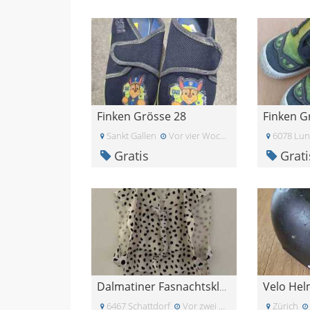
Finken Grösse 28
Finken Gr
Sankt Gallen
Vor vier Wochen
6078 Lun
Gratis
Grati
Velo He
Dalmatiner Fasnachtskleid Kinder
6467 Schattdorf
Vor zwei Monaten
Zürich