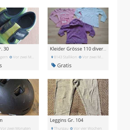
. 30
Kleider Grösse 110 diverse
gern
Vor zwei Monaten
8143 Stallikon
Vor zwei Monaten
s
Gratis
lm
Leggins Gr. 104
Vor zwei Monaten
Thurgau
Vor vier Wochen