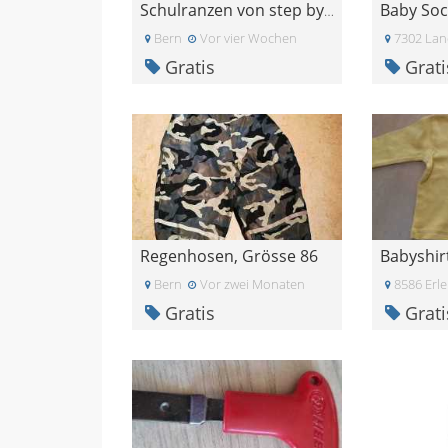
Baby Soc
Schulranzen von step by step
Bern
Vor vier Wochen
7302 Lan
Gratis
Grati
Regenhosen, Grösse 86
Babyshir
Bern
Vor zwei Monaten
8586 Erl
Gratis
Grati