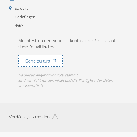
Solothurn
Gerlafingen
4563
Möchtest du den Anbieter kontaktieren? Klicke auf
diese Schaltfläche:
Gehe zu tutti
Da dieses Angebot von tutti stammt,
sind wir nicht für den Inhalt und die Richtigkeit der Daten
verantwortlich.
Verdächtiges melden