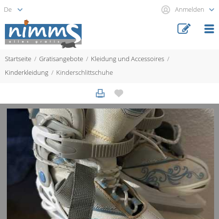
Anmelden
Startseite
Gratisangebote
Kleidung und Accessoires
Kinderkleidung
Kinderschlittschuhe