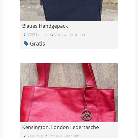
Blaues Handgepäck
6005 Luzern
Vor zwei Monaten
Gratis
Kensington, London Ledertasche
6300 Zug
Vor zwei Wochen