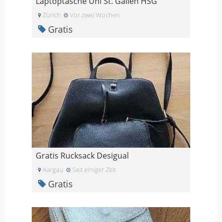
Laptoptasche Uni St. Gallen HSG
Zürich
Vor zwei Wochen
Gratis
Gratis Rucksack Desigual
Aargau
Seit einiger Zeit
Gratis