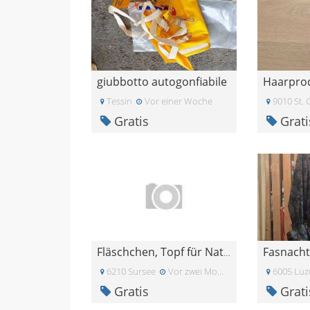
giubbotto autogonfiabile
Tessin
Vor einer Woche
9010 St. 
Gratis
Grati
Fasnacht
Fläschchen, Topf für Naturkosmetik
6210 Sursee
Vor zwei Monaten
6005 Luz
Gratis
Grati