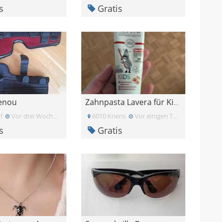
s
Gratis
genou
Zahnpasta Lavera für Kinder
f
Vor drei Wochen
6010 Kriens
Vor einigen Tagen
s
Gratis