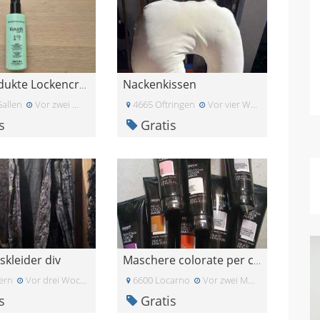
Nackenkissen
Haarprodukte Lockencreme / Haarwachs / Kopfhaut-Se
Gallen
Vor zwei Wochen
4665 Oftringen
Vor vier Wochen
s
Gratis
skleider div
Maschere colorate per capelli
ern
Vor drei Wochen
6600 Locarno
Vor zwei Monaten
s
Gratis