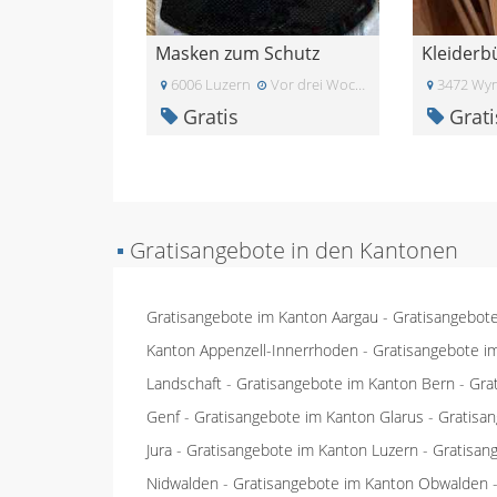
Masken zum Schutz
Kleiderb
6006 Luzern
Vor drei Wochen
3472 Wyn
Gratis
Grati
▪
Gratisangebote in den Kantonen
Gratisangebote im Kanton Aargau
-
Gratisangebot
Kanton Appenzell-Innerrhoden
-
Gratisangebote i
Landschaft
-
Gratisangebote im Kanton Bern
-
Gra
Genf
-
Gratisangebote im Kanton Glarus
-
Gratisa
Jura
-
Gratisangebote im Kanton Luzern
-
Gratisan
Nidwalden
-
Gratisangebote im Kanton Obwalden