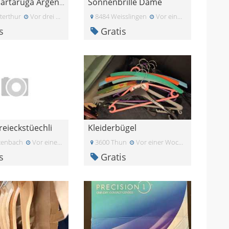
Sonnenbrille Dame
Collana Tartaruga Argento e Nero
terthur
Vor drei Wochen
8484 Weisslingen
Vor einem Monat
s
Gratis
reieckstüechli
Kleiderbügel
tenbach
Vor einer Woche
3600 Thun
Vor einer Woche
s
Gratis