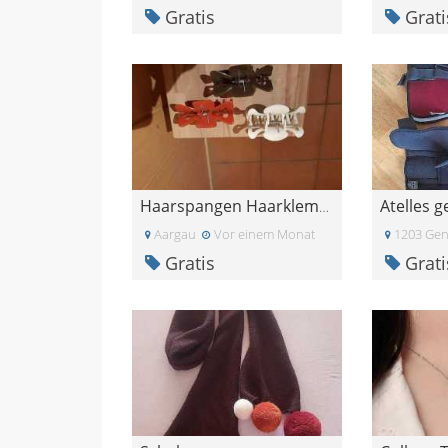
Gratis
Grati
Atelles 
Haarspangen Haarklemmen Haarclips
Aargau
Vor einem Monat
1203 Gen
Gratis
Grati