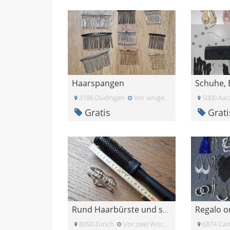
Haarspangen
3186 Düdingen
Vor einigen Tagen
5000 Aar
Gratis
Grati
Regalo o
Rund Haarbürste und schöne Haar Spange in Silber
8050 Zürich
Vor zwei Wochen
6874 Cast