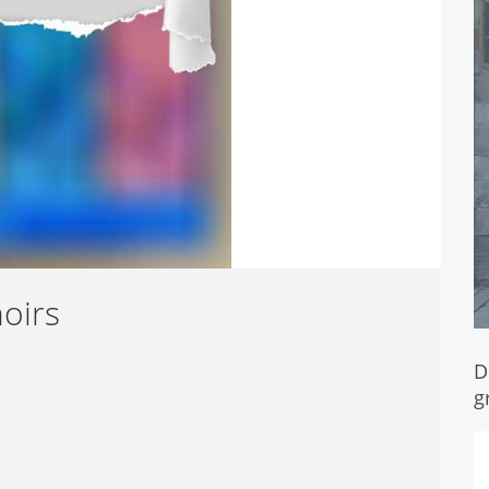
oirs
D
g