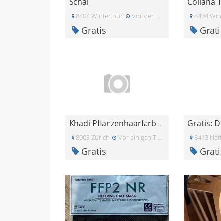
Schal
8404 Winterthur
Vor vier Wochen
8404 Win
Gratis
Grati
Gratis: D
Khadi Pflanzenhaarfarbe Mahagoni
8003 Zürich
Vor einigen Tagen
8413 Nef
Gratis
Grati