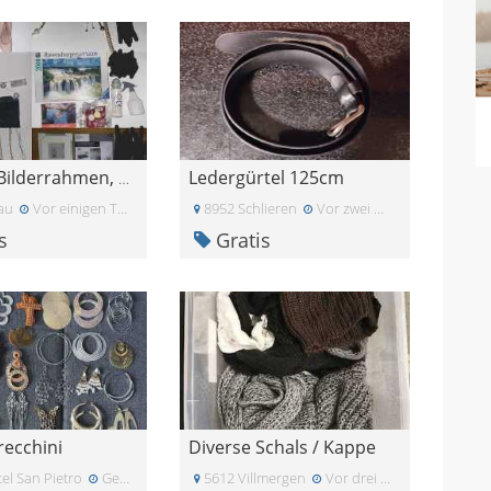
Ledergürtel 125cm
Schuhe, Bilderrahmen, Buch, Puzzle...etc.
au
Vor einigen Tagen
8952 Schlieren
Vor zwei Wochen
s
Gratis
recchini
Diverse Schals / Kappe
el San Pietro
Gestern
5612 Villmergen
Vor drei Wochen