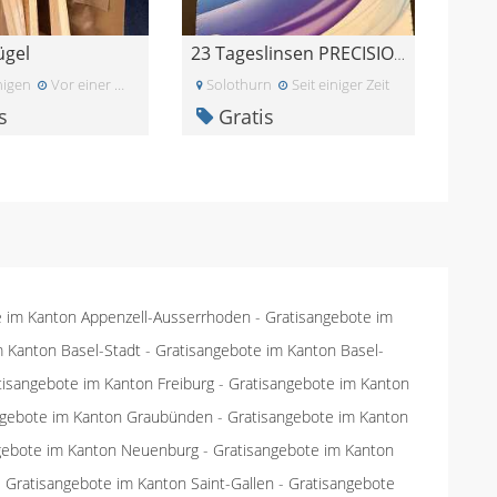
ügel
23 Tageslinsen PRECISION 1 for Astigmatism -4.5
igen
Vor einer Woche
Solothurn
Seit einiger Zeit
s
Gratis
e im Kanton Appenzell-Ausserrhoden
-
Gratisangebote im
m Kanton Basel-Stadt
-
Gratisangebote im Kanton Basel-
tisangebote im Kanton Freiburg
-
Gratisangebote im Kanton
ngebote im Kanton Graubünden
-
Gratisangebote im Kanton
gebote im Kanton Neuenburg
-
Gratisangebote im Kanton
-
Gratisangebote im Kanton Saint-Gallen
-
Gratisangebote