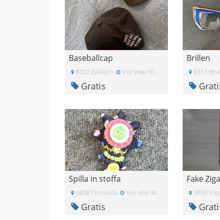
Baseballcap
Brillen
8702 Zollikon
Vor zwei Wochen
8311 Bru
Gratis
Grati
Spilla in stoffa
Fake Zig
6808 Torricella
Vor drei Wochen
3930 Vis
Gratis
Grati