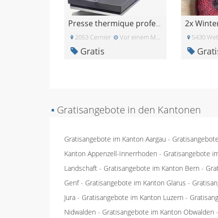
2x Winte
Presse thermique professionnelle Insta 204
2053 Cernier
Vor einem Monat
5430 Wet
Gratis
Grati
▪
Gratisangebote in den Kantonen
Gratisangebote im Kanton Aargau
-
Gratisangebot
Kanton Appenzell-Innerrhoden
-
Gratisangebote i
Landschaft
-
Gratisangebote im Kanton Bern
-
Gra
Genf
-
Gratisangebote im Kanton Glarus
-
Gratisa
Jura
-
Gratisangebote im Kanton Luzern
-
Gratisan
Nidwalden
-
Gratisangebote im Kanton Obwalden