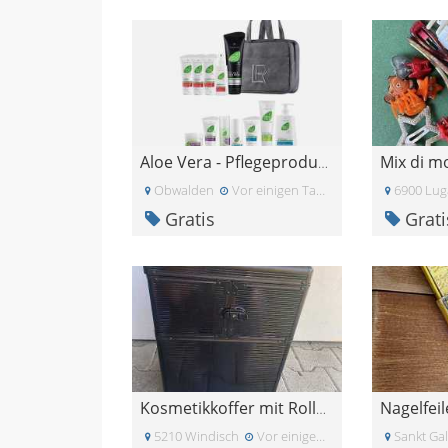
Mix di mo
Aloe Vera - Pflegeprodukte
Obwalden
Vor einigen Tagen
6900 Lu
Gratis
Grati
Nagelfei
Kosmetikkoffer mit Rollen
5210 Windisch
Vor einigen Tagen
Sankt Gal