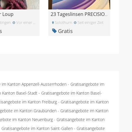
r Loup
23 Tageslinsen PRECISION 1 for Astigmatism -4.5
tingen
Vor einer Woche
Solothurn
Seit einiger Zeit
s
Gratis
e im Kanton Appenzell-Ausserrhoden
-
Gratisangebote im
m Kanton Basel-Stadt
-
Gratisangebote im Kanton Basel-
tisangebote im Kanton Freiburg
-
Gratisangebote im Kanton
ngebote im Kanton Graubünden
-
Gratisangebote im Kanton
gebote im Kanton Neuenburg
-
Gratisangebote im Kanton
-
Gratisangebote im Kanton Saint-Gallen
-
Gratisangebote