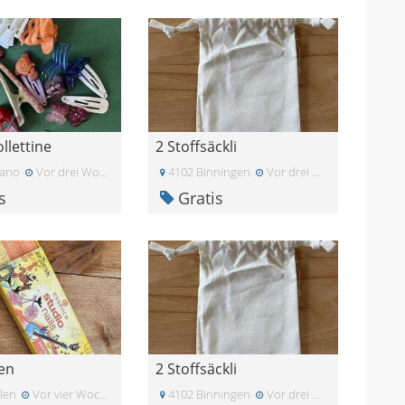
llettine
2 Stoffsäckli
gano
Vor drei Wochen
4102 Binningen
Vor drei Wochen
s
Gratis
len
2 Stoffsäckli
len
Vor vier Wochen
4102 Binningen
Vor drei Wochen