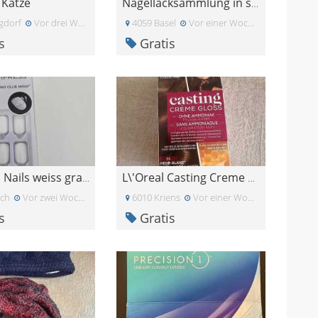
 Katze
Nagellacksammlung in sommerlichen Farben
gdorf
Vor drei Wochen
4059 Basel
Vor einer Woche
s
Gratis
Press-On Nails weiss gratis
L\'Oreal Casting Creme Gloss Hellbraun
ich
Vor zwei Wochen
6010 Kriens
Vor einer Woche
s
Gratis