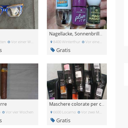
Nagellacke, Sonnenbrillen gratis zu verschenken.
tten
Vor einer Woche
8400 Winterthur
Vor einem Monat
s
Gratis
arre
Maschere colorate per capelli
p
Vor vier Wochen
6600 Locarno
Vor zwei Monaten
s
Gratis