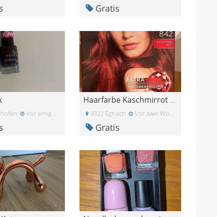
s
Gratis
k
Haarfarbe Kaschmirrot von Schwarzkopf
shofen
Vor einigen Tagen
9322 Egnach
Vor zwei Wochen
s
Gratis