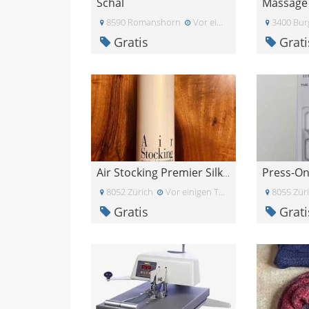
Schal
Massage
8590 Romanshorn
Vor einem Monat
3400 Bur
Gratis
Grati
Air Stocking Premier Silk Spray - gratis
8052 Zürich
Vor einigen Tagen
8055 Zür
Gratis
Grati