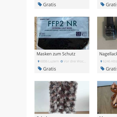
Gratis
Grati
Masken zum Schutz
Nagellac
6006 Luzern
Vor drei Wochen
6246 Alti
Gratis
Grati