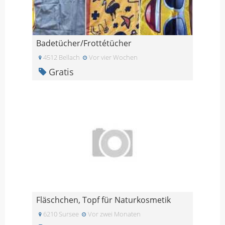
Badetücher/Frottétücher
4512 Bellach
Vor vier Wochen
Gratis
Fläschchen, Topf für Naturkosmetik
6210 Sursee
Vor zwei Monaten