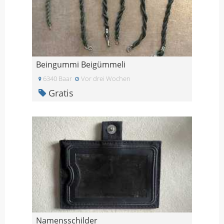
Beingummi Beigümmeli
6340 Baar
Vor drei Wochen
Gratis
Namensschilder