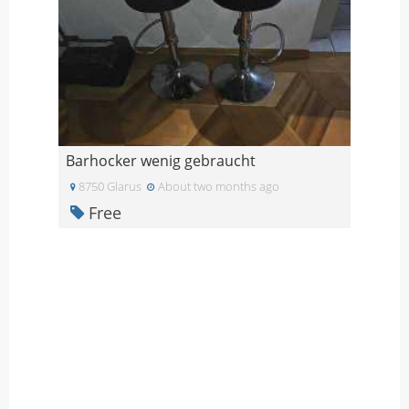
Barhocker wenig gebraucht
8750 Glarus
About two months ago
Free