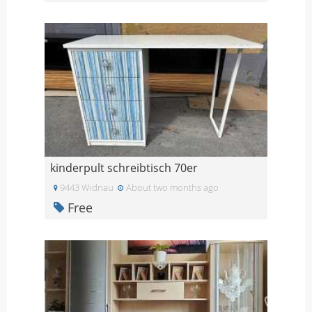
kinderpult schreibtisch 70er
9443 Widnau
About two months ago
Free