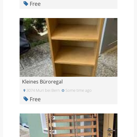
Free
Kleines Büroregal
3074 Muri bei Bern
Some time ago
Free