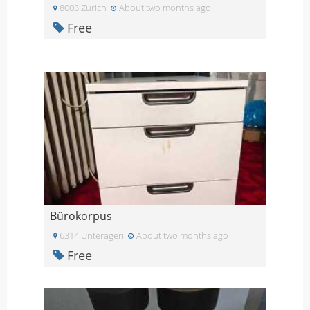
8003 Zurich
About two months ago
Free
Bürokorpus
6314 Unterageri
About two months ago
Free