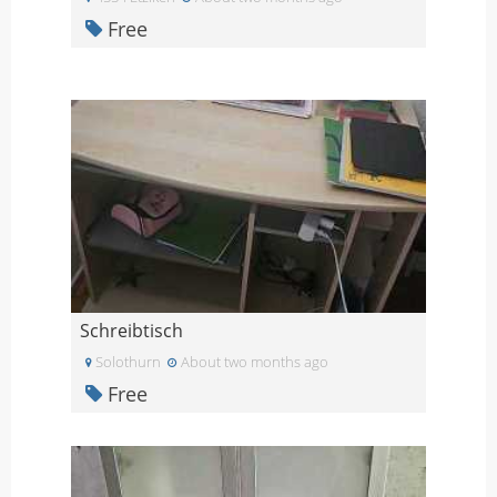
Free
Schreibtisch
Solothurn
About two months ago
Free