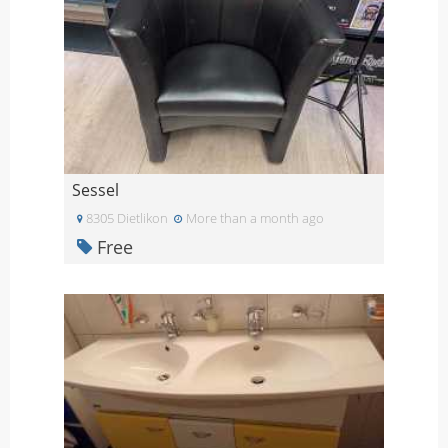
Sessel
8305 Dietlikon
More than a month ago
Free