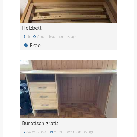
Holzbett
Uri
About two months ago
Free
Bürotisch gratis
8498 Gibswil
About two months ago