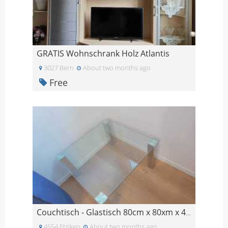
GRATIS Wohnschrank Holz Atlantis
3027 Bern
About two months ago
Free
Couchtisch - Glastisch 80cm x 80xm x 45cm
4554 Etziken
About two months ago