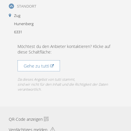
STANDORT
Zug
Hunenberg
6331
Möchtest du den Anbieter kontaktieren? Klicke auf
diese Schaltfläche:
Gehe zu tutti
Da dieses Angebot von tutti stammt,
sind wir nicht für den Inhalt und die Richtigkeit der Daten
verantwortlich.
QR-Code anzeigen
Verdächtiges melden