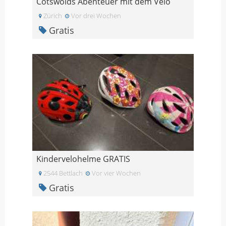
Cotswolds Abenteuer mit dem Velo
Zürich
Vor drei Wochen
Gratis
Kindervelohelme GRATIS
2544 Bettlach
Vor vier Wochen
Gratis