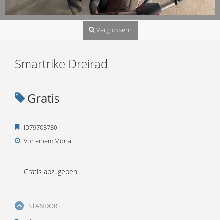
Vergrössern
Smartrike Dreirad
Gratis
ID79705730
Vor einem Monat
Gratis abzugeben
STANDORT