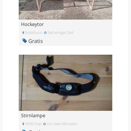
Hockeytor
Solothurn
Seit einiger Zeit
Gratis
Stirnlampe
3930 Visp
Vor zwei Monaten