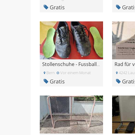
Gratis
Grati
Stollenschuhe - Fussball - Rugby - Kipsta - Gr 42
Bern
Vor einem Monat
4242 Lau
Gratis
Grati