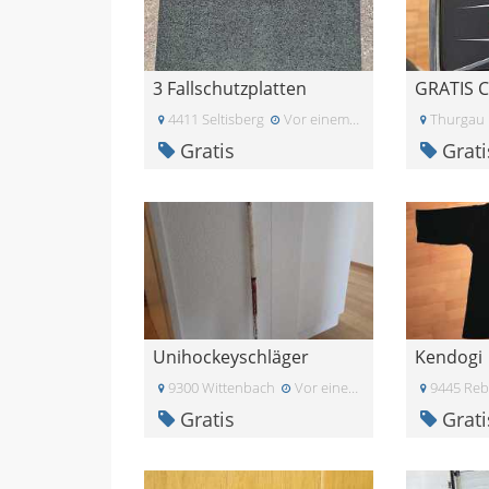
3 Fallschutzplatten
4411 Seltisberg
Vor einem Monat
Thurgau
Gratis
Grati
Unihockeyschläger
Kendogi
9300 Wittenbach
Vor einem Monat
9445 Reb
Gratis
Grati