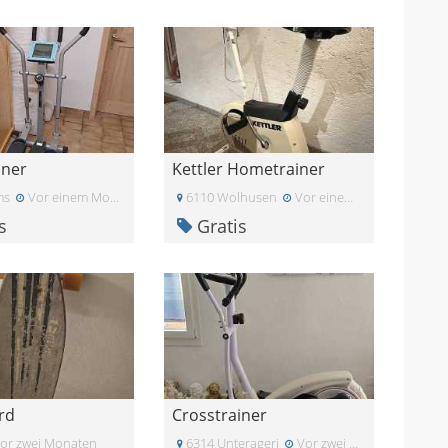
iner
Kettler Hometrainer
ms
Vor einem Monat
6110 Wolhusen
Vor einem Monat
s
Gratis
rd
Crosstrainer
or zwei Monaten
6314 Unterageri
Vor zwei Monaten