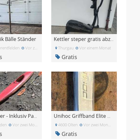
k Bälle Ständer
Kettler steper gratis abzugeben.
rentfelden
Vor zwei Monaten
Thurgau
Vor einem Monat
s
Gratis
Kajak-Einer - Inklusiv Paddel. GRATIS abzugeben.
Unihoc Griffband Elite White
den
Vor zwei Monaten
4600 Olten
Vor zwei Monaten
s
Gratis