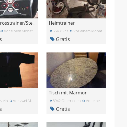
Heimtrainer
GRATIS Crosstrainer/Stepper von Kettler
Vor einem Monat
5643 Sins
Vor einem Monat
s
Gratis
Tisch mit Marmor
stein
Vor zwei Monaten
8942 Oberrieden
Vor einem Monat
s
Gratis