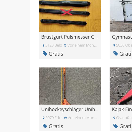
Gymnasti
Brustgurt Pulsmesser Garmin + Sigma
3123 Belp
Vor einem Monat
5036 Obe
Gratis
Grati
Unihockeyschläger Unihoc
5070 Frick
Vor einem Monat
Graubün
Gratis
Grati