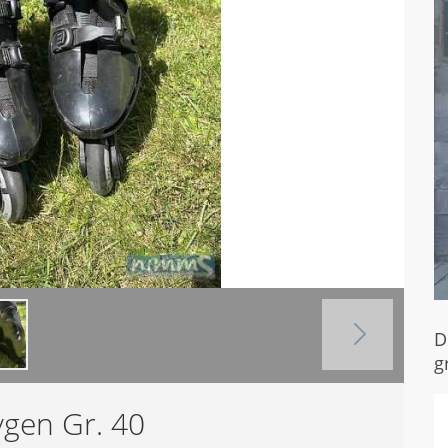
D
g
ygen Gr. 40