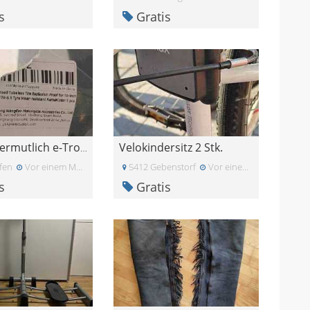
s
Gratis
Velokindersitz 2 Stk.
Rad für vermutlich e-Trottinett, neu
fen
Vor einem Monat
5412 Gebenstorf
Vor einem Monat
s
Gratis