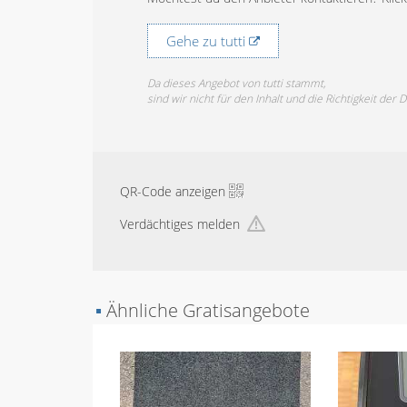
Gehe zu tutti
Da dieses Angebot von tutti stammt,
sind wir nicht für den Inhalt und die Richtigkeit der 
QR-Code anzeigen
Verdächtiges melden
▪
Ähnliche Gratisangebote