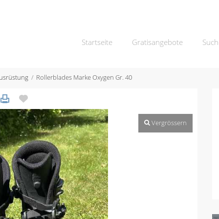
Startseite
Gratisangebote
Such
usrüstung
Rollerblades Marke Oxygen Gr. 40
Vergrössern