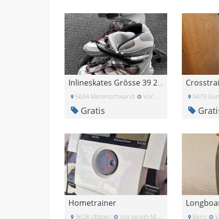
Crosstra
Inlineskates Grösse 39 2/3
5634 Merenschwand
Vor zwei Monaten
9473 Ga
Gratis
Grati
Hometrainer
Longboa
3628 Uttigen
Vor einem Monat
Bern
V