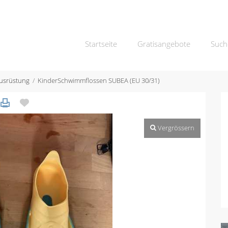
Startseite
Gratisangebote
Such
usrüstung
KinderSchwimmflossen SUBEA (EU 30/31)
Vergrössern