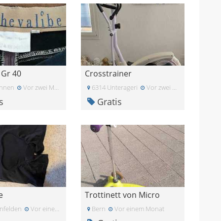
 Gr 40
Crosstrainer
unnen
Vor zwei Monaten
6314 Unterageri
Vor zwei Monaten
s
Gratis
e
Trottinett von Micro
nfelden
Vor einem Monat
Bern
Vor einem Monat