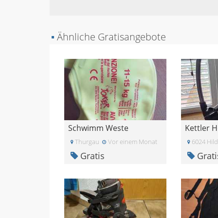
▪
Ähnliche Gratisangebote
Schwimm Weste
Thurgau
Vor einem Monat
6024 Hild
Gratis
Grati