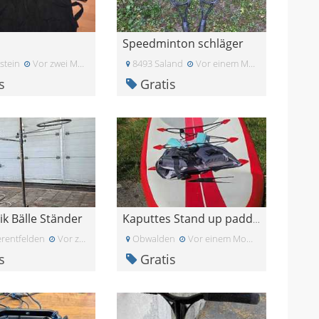
Speedminton schläger
stein
Vor zwei Monaten
8493 Saland
Vor einem Monat
s
Gratis
k Bälle Ständer
Kaputtes Stand up paddle - zum wieder verwerten
rentfelden
Vor zwei Monaten
Obwalden
Vor einem Monat
s
Gratis