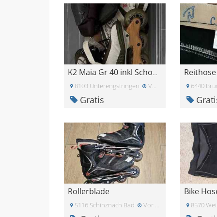
Reithose
K2 Maia Gr 40 inkl Schoner
8103 Unterengstringen
Vor einem Monat
6440 Br
Gratis
Grati
Rollerblade
Bike Hos
5116 Schinznach Bad
Vor einem Monat
8570 Wei