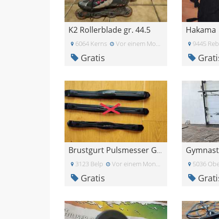
K2 Rollerblade gr. 44.5
Hakama
6064 Kerns
Vor einem Monat
9445 Reb
Gratis
Grati
Gymnasti
Brustgurt Pulsmesser Garmin + Sigma
3123 Belp
Vor einem Monat
5036 Obe
Gratis
Grati