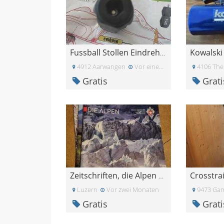
Kowalsk
Fussball Stollen Eindrehwerkzeug
4912 Aarwangen
Vor einem Monat
4106 Ther
Gratis
Grati
Crosstra
Zeitschriften, die Alpen und klettern
Luzern
Vor zwei Monaten
9473 Ga
Gratis
Grati