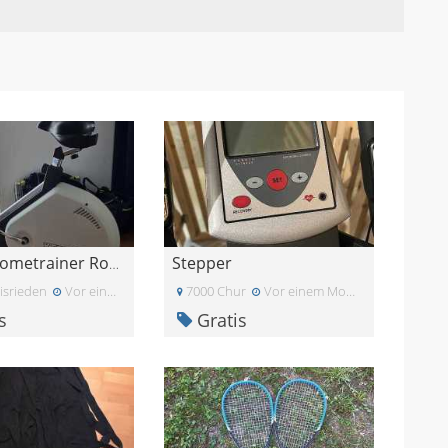
Stepper
Kettler Hometrainer Royal
isrieden
Vor einem Monat
7000 Chur
Vor einem Monat
s
Gratis