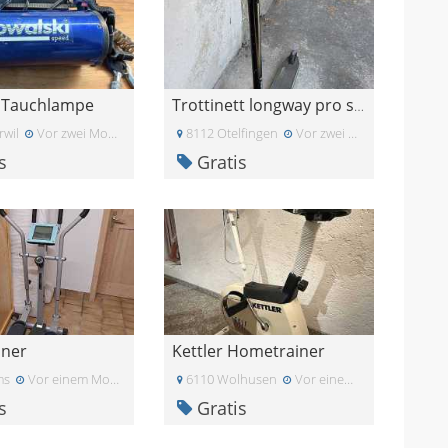
i Tauchlampe
Trottinett longway pro scooters
wil
Vor zwei Monaten
8112 Otelfingen
Vor zwei Monaten
s
Gratis
iner
Kettler Hometrainer
ms
Vor einem Monat
6110 Wolhusen
Vor einem Monat
s
Gratis