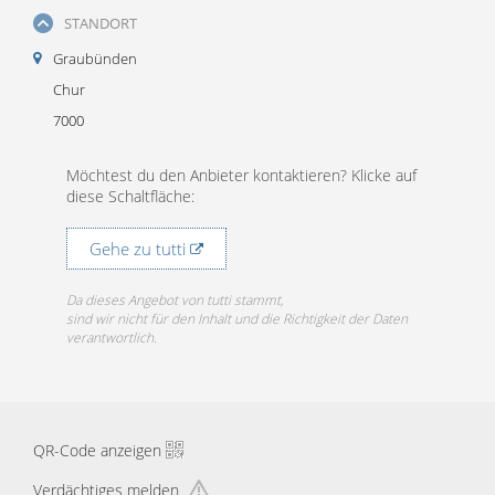
STANDORT
Graubünden
Chur
7000
Möchtest du den Anbieter kontaktieren? Klicke auf
diese Schaltfläche:
Gehe zu tutti
Da dieses Angebot von tutti stammt,
sind wir nicht für den Inhalt und die Richtigkeit der Daten
verantwortlich.
QR-Code anzeigen
Verdächtiges melden