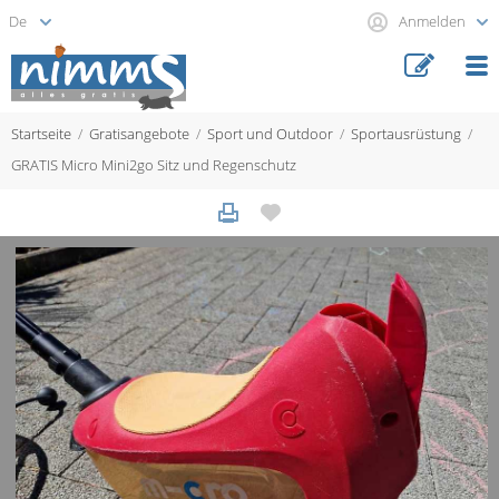
Anmelden
Startseite
Gratisangebote
Sport und Outdoor
Sportausrüstung
GRATIS Micro Mini2go Sitz und Regenschutz