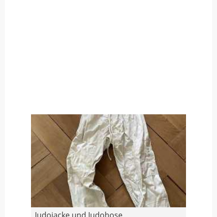
Judojacke und Judohose