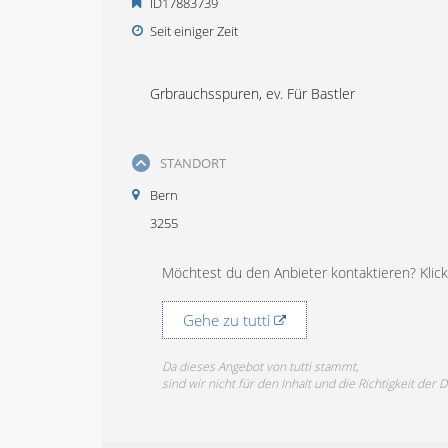
ID17883739
Seit einiger Zeit
Grbrauchsspuren, ev. Für Bastler
STANDORT
Bern
3255
Möchtest du den Anbieter kontaktieren? Klicke
Gehe zu tutti
Da dieses Angebot von tutti stammt,
sind wir nicht für den Inhalt und die Richtigkeit der 