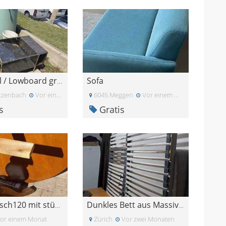
Sofa
TV-Möbel / Lowboard gratis
tzenbach
Vor einem Monat
6045 Meggen
Vor einem Monat
s
Gratis
runder tisch120 mit stühlen
Dunkles Bett aus Massivholz
or einem Monat
Zürich
Vor zwei Monaten