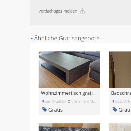
Verdächtiges melden
▪
Ähnliche Gratisangebote
Wohnzimmertisch gratis abzuholen
Sankt Gallen
Vor einem Monat
9320 Arb
Gratis
Grati