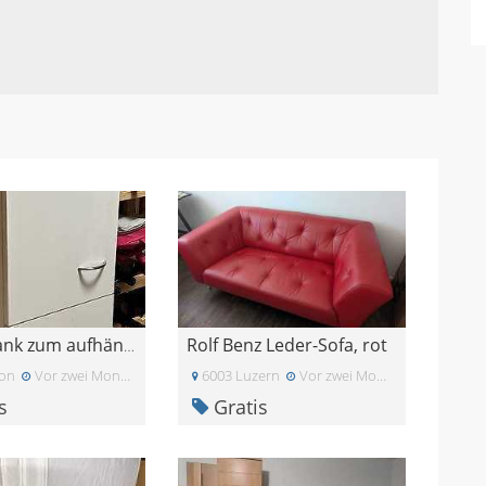
Rolf Benz Leder-Sofa, rot
Badschrank zum aufhängen zu verschenken
on
Vor zwei Monaten
6003 Luzern
Vor zwei Monaten
s
Gratis