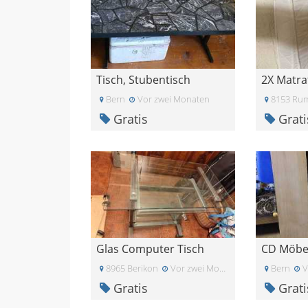
Tisch, Stubentisch
2X Matra
Bern
Vor zwei Monaten
8153 Ru
Gratis
Grati
Glas Computer Tisch
CD Möbe
8965 Berikon
Vor zwei Monaten
Bern
V
Gratis
Grati