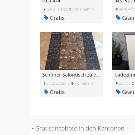
Ikea 4x4
6010 Kriens
Vor einem Monat
8910 Affo
Gratis
Grati
badezim
Schöner Salontisch zu verschenken
8723 Schanis
Vor einem Monat
Zürich
Gratis
Grati
▪
Gratisangebote in den Kantonen