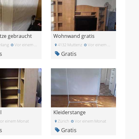
tze gebraucht
Wohnwand gratis
mlang
Vor einem Monat
4132 Muttenz
Vor einem Monat
s
Gratis
l
Kleiderstange
or einem Monat
Zürich
Vor einem Monat
s
Gratis