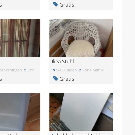
s
Gratis
Ikea Stuhl
derweningen
Vor zwei Monaten
5400 Baden
Vor einem Monat
s
Gratis