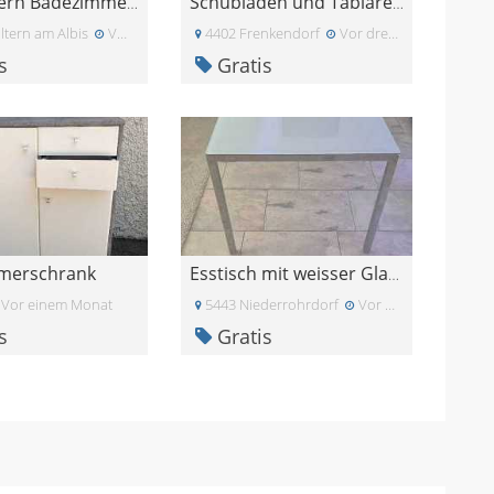
Ikea Vättern Badezimmer Hängeschrank
Schubladen und Tablare zu PAX-SCHRANK 75CM
ltern am Albis
Vor einem Monat
4402 Frenkendorf
Vor drei Wochen
s
Gratis
merschrank
Esstisch mit weisser Glasplatte
Vor einem Monat
5443 Niederrohrdorf
Vor einem Monat
s
Gratis