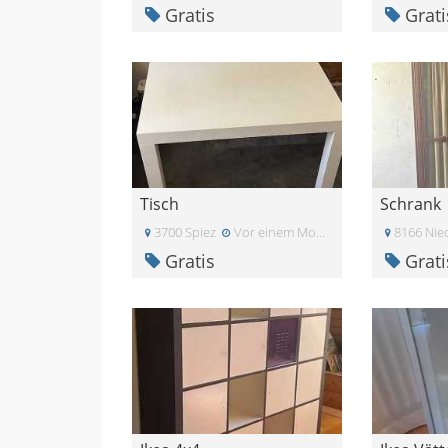
Gratis
Grati
Tisch
Schrank
3700 Spiez
Vor einem Monat
8166 Nie
Gratis
Grati