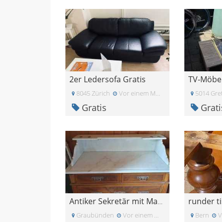
2er Ledersofa Gratis
8045 Zürich
Vor einem Monat
5014 Gre
Gratis
Grati
Antiker Sekretär mit Marmoraufsatz
Graubünden
Vor einem Monat
Bern
V