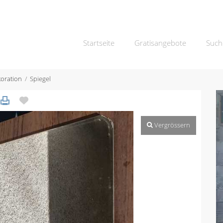
Startseite
Gratisangebote
Such
oration
Spiegel
Vergrössern