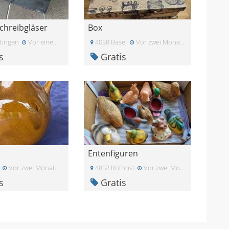
Schreibgläser
Box
tingen
Vor einem Monat
4058 Basel
Vor zwei Monaten
s
Gratis
Entenfiguren
Vor zwei Monaten
4852 Rothrist
Vor zwei Monaten
s
Gratis