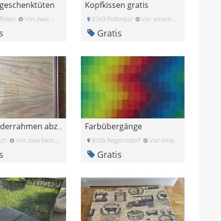
rgeschenktüten
Kopfkissen gratis
ffelen
Vor zwei Monaten
6343 Rotkreuz
Vor einem Monat
s
Gratis
Farbübergänge
Gratis Bilderrahmen abzugeben
ich
Vor zwei Monaten
8105 Regensdorf
Vor einem Monat
s
Gratis