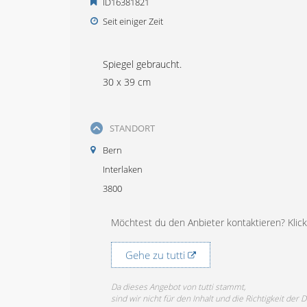
ID16381821
Seit einiger Zeit
Spiegel gebraucht.
30 x 39 cm
STANDORT
Bern
Interlaken
3800
Möchtest du den Anbieter kontaktieren? Klicke
Gehe zu tutti
Da dieses Angebot von tutti stammt,
sind wir nicht für den Inhalt und die Richtigkeit der 