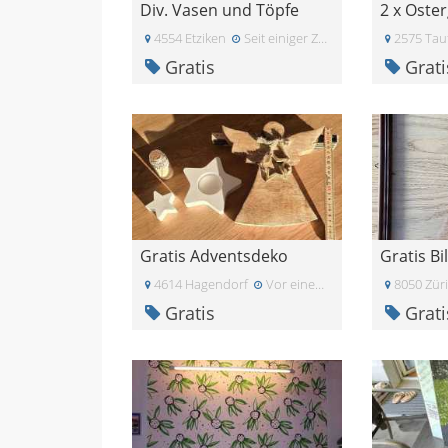
Div. Vasen und Töpfe
2 x Oste
4554 Etziken
Seit einiger Zeit
2575 Tau
Gratis
Grati
Gratis Adventsdeko
4614 Hagendorf
Vor einem Monat
8050 Zür
Gratis
Grati