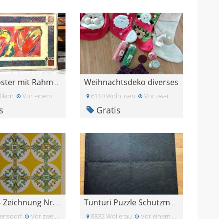
Weihnachtsdeko diverses
Gratis Poster mit Rahmen
likon
Vor einem Monat
6110 Wolhusen
Vor zwei Monaten
s
Gratis
Mandala- Zeichnung Nr. 11
Tunturi Puzzle Schutzmatten Set mit 4 Bodenschutz
ensdorf
Vor zwei Monaten
8832 Wollerau
Vor einem Monat