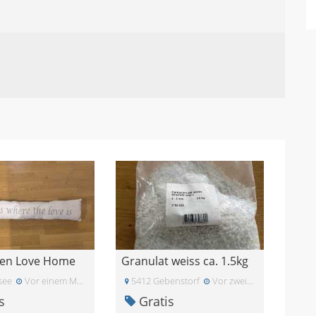
sen Love Home
Granulat weiss ca. 1.5kg
see
Vor einem Monat
5412 Gebenstorf
Vor zwei Monaten
s
Gratis