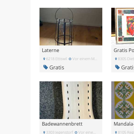
Laterne
6218 Ettiswil
Vor einem Monat
8305 Diet
Gratis
Grati
Badewannenbrett
3303 Jegenstorf
Vor einem Monat
8105 Reg