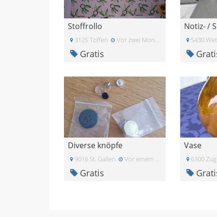
Stoffrollo
Notiz- / 
3125 Toffen
Vor zwei Monaten
5430 Wet
Gratis
Grati
Diverse knöpfe
Vase
9016 St. Gallen
Vor einem Monat
6300 Zug
Gratis
Grati