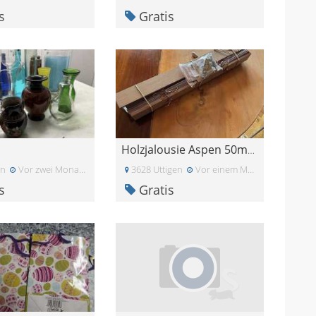
s
Gratis
Holzjalousie Aspen 50mm Lamelle
un
Vor zwei Monaten
3628 Uttigen
Vor einem Monat
s
Gratis