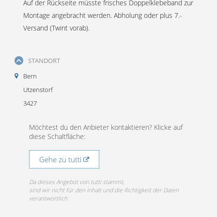
Auf der Rückseite müsste frisches Doppelklebeband zur
Montage angebracht werden. Abholung oder plus 7.-
Versand (Twint vorab).
STANDORT
Bern
Utzenstorf
3427
Möchtest du den Anbieter kontaktieren? Klicke auf
diese Schaltfläche:
Gehe zu tutti
Da dieses Angebot von tutti stammt,
sind wir nicht für den Inhalt und die Richtigkeit der Daten
verantwortlich.